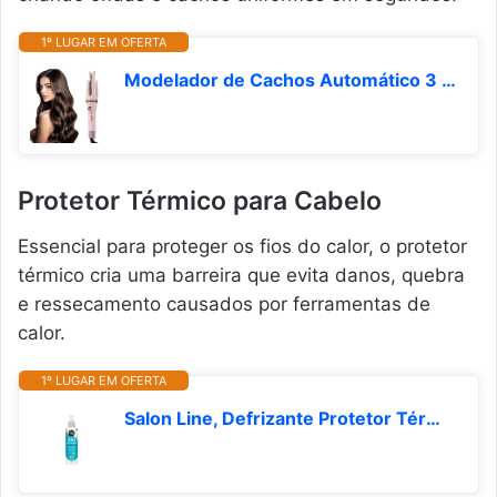
1º LUGAR EM OFERTA
Modelador de Cachos Automático 3 em 1 (28/32 mm) com Escova Alisadora, Display LCD, 4 Temperaturas, Revestimento Cerâmico com Íons Negativos, Aquecimento Rápido, Desligamento Automático
Protetor Térmico para Cabelo
Essencial para proteger os fios do calor, o protetor
térmico cria uma barreira que evita danos, quebra
e ressecamento causados por ferramentas de
calor.
1º LUGAR EM OFERTA
Salon Line, Defrizante Protetor Térmico, Meu Liso, Hialurônico, Vegano - Cabelos Lisos, 240 ml