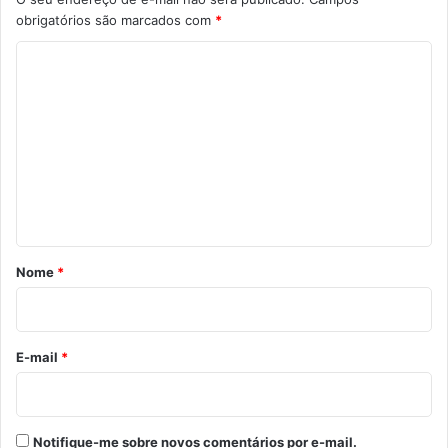
obrigatórios são marcados com
*
C
o
m
e
n
t
á
r
Nome
*
i
o
*
E-mail
*
Notifique-me sobre novos comentários por e-mail.