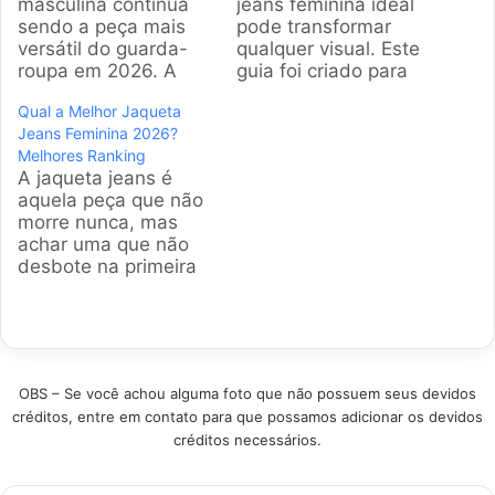
masculina continua
jeans feminina ideal
sendo a peça mais
pode transformar
versátil do guarda-
qualquer visual. Este
roupa em 2026. A
guia foi criado para
gente sabe que
apresentar os
Qual a Melhor Jaqueta
escolher uma boa
modelos mais
Jeans Feminina 2026?
não é fácil, por isso
versáteis e duráveis
Melhores Ranking
analisamos os
do mercado
A jaqueta jeans é
modelos mais
brasileiro, ajudando
aquela peça que não
vendidos e as
você a encontrar a
morre nunca, mas
melhores opções do
peça perfeita que
achar uma que não
mercado para facilitar
combina estilo,
desbote na primeira
sua vida. Separamos
conforto e qualidade
lavagem ou que
peças que unem
em um só produto.
tenha o corte perfeito
estilo e durabilidade
Produtos em
é um desafio. Por
para você…
Destaque Como
isso, a gente analisou
selecionar a jaqueta…
as jaquetas jeans
OBS – Se você achou alguma foto que não possuem seus devidos
femininas mais
créditos, entre em contato para que possamos adicionar os devidos
vendidas e elogiadas
créditos necessários.
para garantir que
você faça uma
compra certeira e…