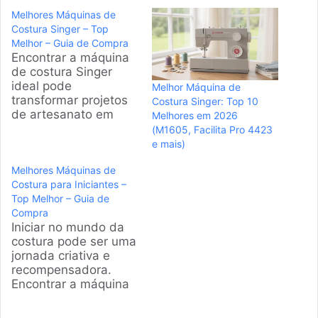
Melhores Máquinas de
Costura Singer – Top
Melhor – Guia de Compra
Encontrar a máquina
de costura Singer
ideal pode
Melhor Máquina de
transformar projetos
Costura Singer: Top 10
de artesanato em
Melhores em 2026
peças profissionais.
(M1605, Facilita Pro 4423
Este guia foi
e mais)
elaborado por nossa
Melhores Máquinas de
equipe de
Costura para Iniciantes –
especialistas para
Top Melhor – Guia de
analisar os modelos
Compra
mais eficientes e
Iniciar no mundo da
populares, ajudando
costura pode ser uma
você a fazer a
jornada criativa e
escolha certa para
recompensadora.
suas necessidades.
Encontrar a máquina
Produtos em
de costura ideal é o
Destaque Como
primeiro passo para
escolher a melhor