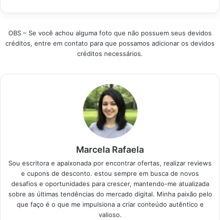
transformar tecidos
máquina…
em peças únicas, seja
para pequenos
OBS – Se você achou alguma foto que não possuem seus devidos
reparos ou para dar
créditos, entre em contato para que possamos adicionar os devidos
vida a grandes
créditos necessários.
projetos. Produtos em
Destaque Como
escolher a máquina
de costura ideal
para…
Marcela Rafaela
Sou escritora e apaixonada por encontrar ofertas, realizar reviews
e cupons de desconto. estou sempre em busca de novos
desafios e oportunidades para crescer, mantendo-me atualizada
sobre as últimas tendências do mercado digital. Minha paixão pelo
que faço é o que me impulsiona a criar conteúdo autêntico e
valioso.