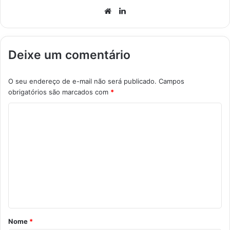
Website
Linkedin
Deixe um comentário
O seu endereço de e-mail não será publicado.
Campos
obrigatórios são marcados com
*
C
o
m
e
n
t
á
r
Nome
*