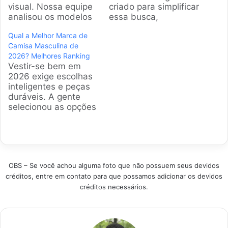
visual. Nossa equipe
criado para simplificar
analisou os modelos
essa busca,
mais procurados,
analisando os
Qual a Melhor Marca de
considerando tecido,
melhores modelos
Camisa Masculina de
caimento e
disponíveis no Brasil.
2026? Melhores Ranking
durabilidade.
Apresentamos uma
Vestir-se bem em
Apresentamos um
seleção criteriosa
2026 exige escolhas
guia completo para
para garantir
inteligentes e peças
ajudar na escolha da
elegância, conforto e
duráveis. A gente
peça perfeita, que
durabilidade em
selecionou as opções
combina conforto e
qualquer ambiente,
campeãs de vendas
estilo para qualquer
seja profissional ou
para facilitar sua vida.
ocasião. Produtos em
casual. Produtos em
Encontrar a peça
Destaque Como
Destaque Critérios
ideal ficou fácil com
selecionar a Camisa
para selecionar a
essa curadoria
Polo Masculina
camisa social
OBS – Se você achou alguma foto que não possuem seus devidos
baseada em dados
ideal…
masculina…
créditos, entre em contato para que possamos adicionar os devidos
reais de compradores
créditos necessários.
satisfeitos com
marcas disponíveis
no Brasil. Produtos
em Destaque Como