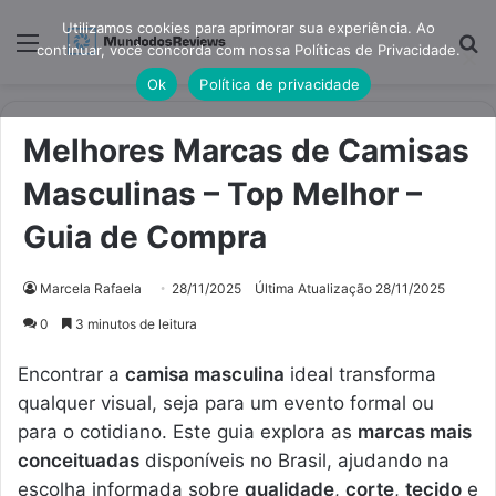
Utilizamos cookies para aprimorar sua experiência. Ao
Menu
Pr
continuar, você concorda com nossa Políticas de Privacidade.
Ok
Política de privacidade
Melhores Marcas de Camisas
Masculinas – Top Melhor –
Guia de Compra
Marcela Rafaela
28/11/2025
Última Atualização 28/11/2025
0
3 minutos de leitura
Encontrar a
camisa masculina
ideal transforma
qualquer visual, seja para um evento formal ou
para o cotidiano. Este guia explora as
marcas mais
conceituadas
disponíveis no Brasil, ajudando na
escolha informada sobre
qualidade
,
corte
,
tecido
e