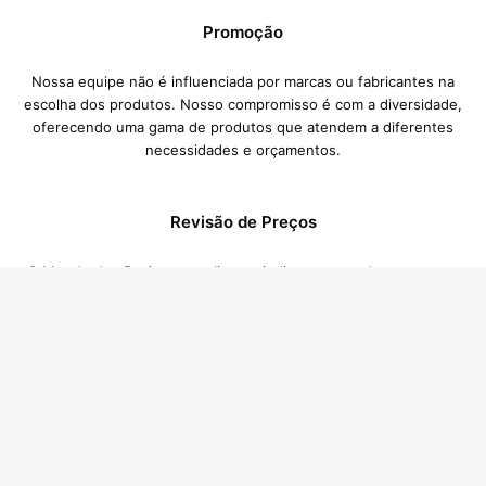
Promoção
Nossa equipe não é influenciada por marcas ou fabricantes na
escolha dos produtos. Nosso compromisso é com a diversidade,
oferecendo uma gama de produtos que atendem a diferentes
necessidades e orçamentos.
Revisão de Preços
O Mundo dos Reviews atualiza periodicamente todos os preços
das lojas anunciantes. Então, caso você tenha achado um preço
diferente, com certeza esse preço foi atualizado pela loja durante
esse período de atualização, nesses casos o preço válido é
B
sempre o da loja anunciante.
Vo
Categorias
a
t
Alimentos e Bebidas
Automotivo
Beleza e Cuidados 