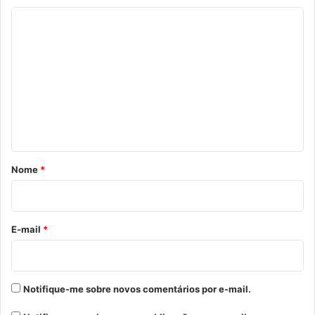
C
o
m
e
n
t
á
r
Nome
*
i
o
*
E-mail
*
Notifique-me sobre novos comentários por e-mail.