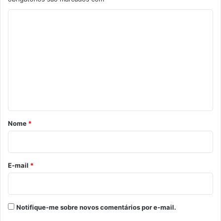
C
o
m
e
n
t
á
r
Nome
*
i
o
*
E-mail
*
Notifique-me sobre novos comentários por e-mail.