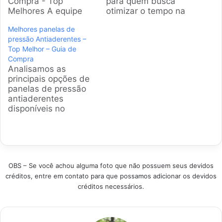
Compra - Top
para quem busca
Melhores A equipe
otimizar o tempo na
editorial analisou os
cozinha. Este guia
Melhores panelas de
modelos mais
analisa os principais
pressão Antiaderentes –
seguros e eficientes
modelos disponíveis
Top Melhor – Guia de
do mercado.
no mercado
Compra
Encontrar a panela de
brasileiro,
Analisamos as
pressão ideal para
destacando
principais opções de
fogões de indução
características
panelas de pressão
pode transformar sua
essenciais como
antiaderentes
rotina na cozinha,
segurança, material e
disponíveis no
garantindo pratos
praticidade para
mercado brasileiro.
saborosos e
famílias maiores.
Este guia prático foi
cozimento rápido…
Produtos em
criado para ajudar
Destaque Como
você a encontrar o
escolher a panela de
modelo ideal,
pressão…
OBS – Se você achou alguma foto que não possuem seus devidos
combinando
créditos, entre em contato para que possamos adicionar os devidos
segurança, eficiência
créditos necessários.
e facilidade de
limpeza para otimizar
o tempo na sua
cozinha. Produtos em