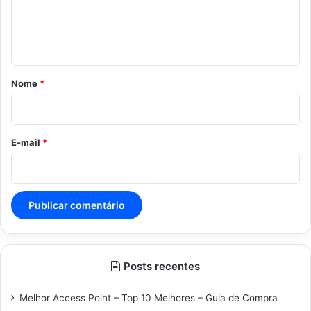
n
t
á
r
Nome
*
i
o
*
E-mail
*
Posts recentes
Melhor Access Point – Top 10 Melhores – Guia de Compra