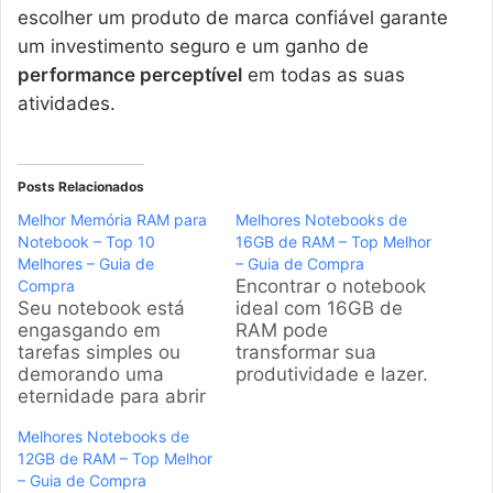
escolher um produto de marca confiável garante
um investimento seguro e um ganho de
performance perceptível
em todas as suas
atividades.
Posts Relacionados
Melhor Memória RAM para
Melhores Notebooks de
Notebook – Top 10
16GB de RAM – Top Melhor
Melhores – Guia de
– Guia de Compra
Encontrar o notebook
Compra
Seu notebook está
ideal com 16GB de
engasgando em
RAM pode
tarefas simples ou
transformar sua
demorando uma
produtividade e lazer.
eternidade para abrir
Com tantas opções
programas? A
no mercado
Melhores Notebooks de
solução pode ser
brasileiro, analisamos
12GB de RAM – Top Melhor
mais simples e barata
os principais modelos
– Guia de Compra
do que você imagina.
para ajudar na sua