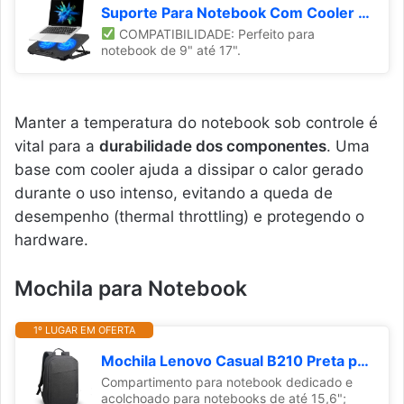
Suporte Para Notebook Com Cooler Duplo Silencioso Com 8 Níveis de Ajuste Ergonômico, Saída USB Adicional e Iluminação Interna Base Para Notebook de Até 17 Polegadas
COMPATIBILIDADE: Perfeito para
notebook de 9" até 17".
Manter a temperatura do notebook sob controle é
vital para a
durabilidade dos componentes
. Uma
base com cooler ajuda a dissipar o calor gerado
durante o uso intenso, evitando a queda de
desempenho (thermal throttling) e protegendo o
hardware.
Mochila para Notebook
1º LUGAR EM OFERTA
Mochila Lenovo Casual B210 Preta para notebook de até 15.6" GX40Q17225
Compartimento para notebook dedicado e
acolchoado para notebooks de até 15,6";