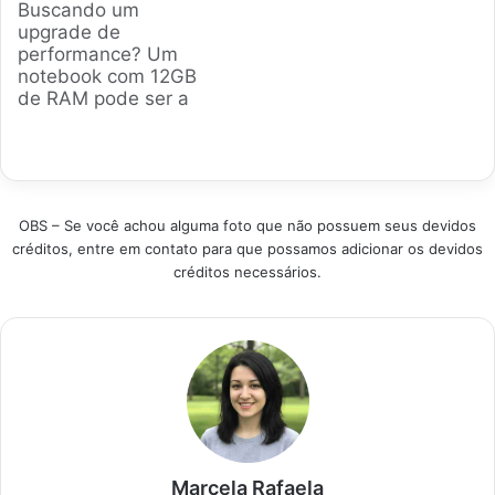
Buscando um
Um upgrade na
decisão, focando em
upgrade de
memória RAM pode
desempenho, design
performance? Um
dar um gás no seu
e custo-benefício
notebook com 12GB
equipamento e
para cada perfil de
de RAM pode ser a
otimizar seu
usuário. Produtos em
pedida certa para
desempenho.
Destaque Como
você. Analisamos os
Produtos em
escolher o melhor
modelos mais
Destaque Guia para
notebook com 16GB…
populares no Brasil
Acertar na Escolha…
para te ajudar a
OBS – Se você achou alguma foto que não possuem seus devidos
encontrar a máquina
créditos, entre em contato para que possamos adicionar os devidos
ideal, seja para
créditos necessários.
trabalho, estudo ou
aquele lazer maroto.
Produtos em
Destaque Como
escolher o melhor
Notebook com…
Marcela Rafaela