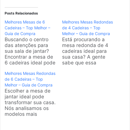
Posts Relacionados
Melhores Mesas de 6
Melhores Mesas Redondas
Cadeiras – Top Melhor –
de 4 Cadeiras – Top
Guia de Compra
Melhor – Guia de Compra
Buscando o centro
Está procurando a
das atenções para
mesa redonda de 4
sua sala de jantar?
cadeiras ideal para
Encontrar a mesa de
sua casa? A gente
6 cadeiras ideal pode
sabe que essa
transformar o
escolha pode ser um
Melhores Mesas Redondas
ambiente.
desafio. Por isso,
de 6 Cadeiras – Top
Analisamos os
nossa equipe
Melhor – Guia de Compra
modelos mais
vasculhou o mercado
Escolher a mesa de
populares do
e preparou uma
jantar ideal pode
mercado para te
análise completa para
transformar sua casa.
ajudar a fazer a
te ajudar a encontrar
Nós analisamos os
escolha certa, unindo
o modelo perfeito.
modelos mais
estilo e
Produtos em
populares do
funcionalidade.
Destaque Como
mercado para te
Produtos em
escolher a melhor