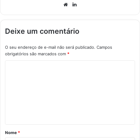
Website
Linkedin
Deixe um comentário
O seu endereço de e-mail não será publicado.
Campos
obrigatórios são marcados com
*
C
o
m
e
n
t
á
r
Nome
*