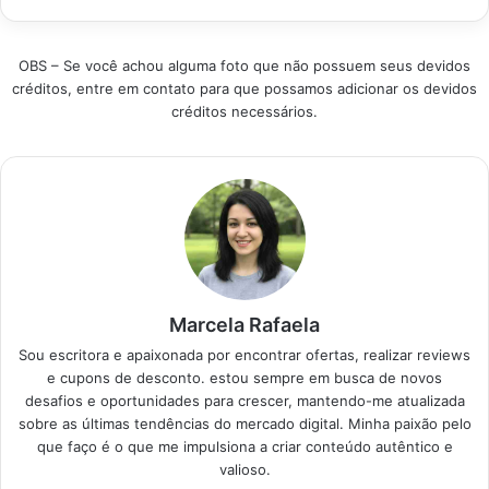
ajudar a encontrar a
Destaque Como
Mesa…
mesa redonda de 6
selecionar o conjunto
cadeiras perfeita, que
de jantar para…
OBS – Se você achou alguma foto que não possuem seus devidos
combine
créditos, entre em contato para que possamos adicionar os devidos
funcionalidade e
créditos necessários.
estilo para suas
refeições em família.
Produtos em
Destaque Como
escolher a melhor
mesa redonda para…
Marcela Rafaela
Sou escritora e apaixonada por encontrar ofertas, realizar reviews
e cupons de desconto. estou sempre em busca de novos
desafios e oportunidades para crescer, mantendo-me atualizada
sobre as últimas tendências do mercado digital. Minha paixão pelo
que faço é o que me impulsiona a criar conteúdo autêntico e
valioso.