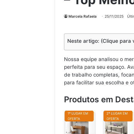
Marcela Rafaela
25/11/2025
Últ
Neste artigo: (Clique para 
Nossa equipe analisou o mer
perfeita para seu espaço. 
de trabalho completas, foc
para facilitar sua escolha e 
Produtos em Des
1º LUGAR EM
2º LUGAR EM
OFERTA
OFERTA
M
e
e
s
s