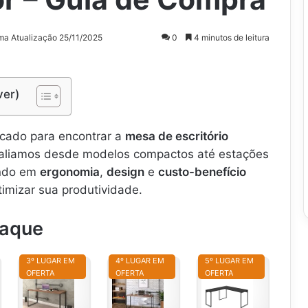
ima Atualização 25/11/2025
0
4 minutos de leitura
ver)
cado para encontrar a
mesa de escritório
Avaliamos desde modelos compactos até estações
ando em
ergonomia
,
design
e
custo-benefício
otimizar sua produtividade.
taque
3º LUGAR EM
4º LUGAR EM
5º LUGAR EM
OFERTA
OFERTA
OFERTA
M
M
M
M
e
e
e
s
s
s