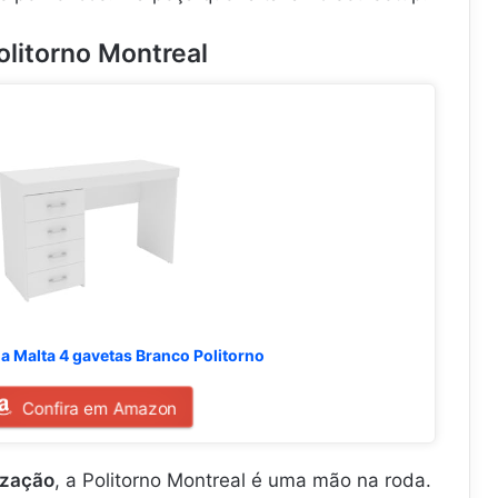
r
i
olitorno Montreal
a
l
.
.
.
a Malta 4 gavetas Branco Politorno
Confira em Amazon
ização
, a Politorno Montreal é uma mão na roda.