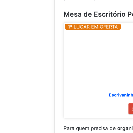
.
.
Mesa de Escritório P
1º LUGAR EM OFERTA
Escrivaninh
Para quem precisa de
organ