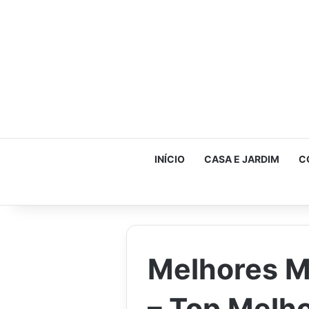
INÍCIO
CASA E JARDIM
C
Melhores M
– Top Melh