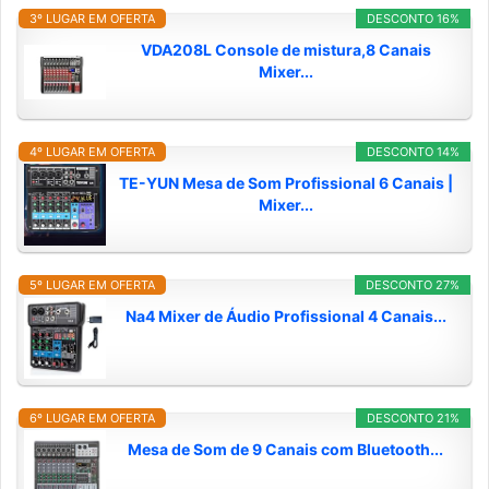
3º LUGAR EM OFERTA
DESCONTO 16%
VDA208L Console de mistura,8 Canais
Mixer...
4º LUGAR EM OFERTA
DESCONTO 14%
TE-YUN Mesa de Som Profissional 6 Canais |
Mixer...
5º LUGAR EM OFERTA
DESCONTO 27%
Na4 Mixer de Áudio Profissional 4 Canais...
6º LUGAR EM OFERTA
DESCONTO 21%
Mesa de Som de 9 Canais com Bluetooth...