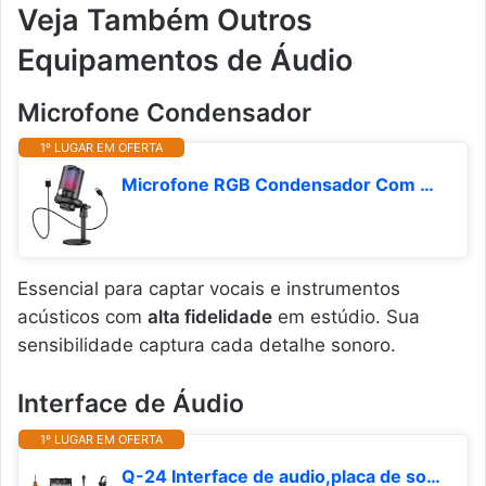
Veja Também Outros
Equipamentos de Áudio
Microfone Condensador
1º LUGAR EM OFERTA
Microfone RGB Condensador Com Conector De Monitoramento De Fone De Ouvido USB Profissional Controle De Luz Gamer Para Computador Jogos Transmissao Ao Vivo Plug And Play (Preto)
Essencial para captar vocais e instrumentos
acústicos com
alta fidelidade
em estúdio. Sua
sensibilidade captura cada detalhe sonoro.
Interface de Áudio
1º LUGAR EM OFERTA
Q-24 Interface de audio,placa de som profissional de canal USB 2.0 DC 5V de alta velocidade, função de monitor para estúdio/gravação musical/jogos/Equipamentos para Gravação Musical