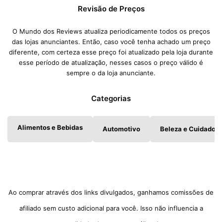
Revisão de Preços
O Mundo dos Reviews atualiza periodicamente todos os preços
das lojas anunciantes. Então, caso você tenha achado um preço
diferente, com certeza esse preço foi atualizado pela loja durante
esse período de atualização, nesses casos o preço válido é
sempre o da loja anunciante.
Categorias
Alimentos e Bebidas
Automotivo
Beleza e Cuidados 
Ao comprar através dos links divulgados, ganhamos comissões de
afiliado sem custo adicional para você. Isso não influencia a