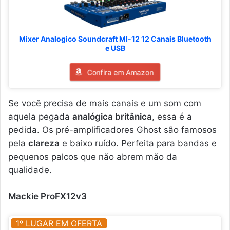
Mixer Analogico Soundcraft MI-12 12 Canais Bluetooth
e USB
Confira em Amazon
Se você precisa de mais canais e um som com
aquela pegada
analógica britânica
, essa é a
pedida. Os pré-amplificadores Ghost são famosos
pela
clareza
e baixo ruído. Perfeita para bandas e
pequenos palcos que não abrem mão da
qualidade.
Mackie ProFX12v3
1º LUGAR EM OFERTA