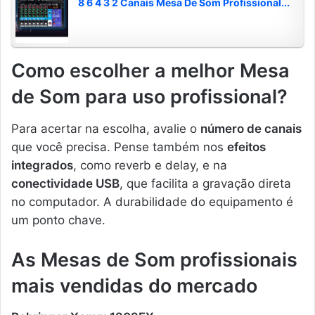
8 6 4 3 2 Canais Mesa De Som Profissional...
Como escolher a melhor Mesa
de Som para uso profissional?
Para acertar na escolha, avalie o
número de canais
que você precisa. Pense também nos
efeitos
integrados
, como reverb e delay, e na
conectividade USB
, que facilita a gravação direta
no computador. A durabilidade do equipamento é
um ponto chave.
As Mesas de Som profissionais
mais vendidas do mercado