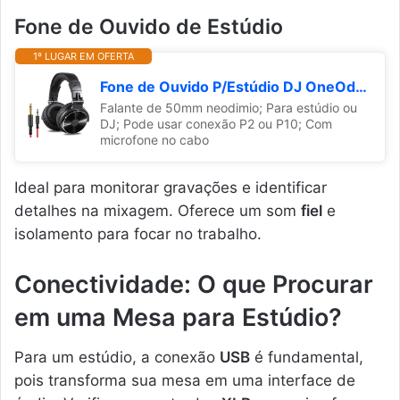
Fone de Ouvido de Estúdio
1º LUGAR EM OFERTA
Fone de Ouvido P/Estúdio DJ OneOdio Pro-10 Black, Falante 50mm Neodimio Conexão P2 ou P10 Com Microfone, Cabo Destacável, Preto, Grande
Falante de 50mm neodimio; Para estúdio ou
DJ; Pode usar conexão P2 ou P10; Com
microfone no cabo
Ideal para monitorar gravações e identificar
detalhes na mixagem. Oferece um som
fiel
e
isolamento para focar no trabalho.
Conectividade: O que Procurar
em uma Mesa para Estúdio?
Para um estúdio, a conexão
USB
é fundamental,
pois transforma sua mesa em uma interface de