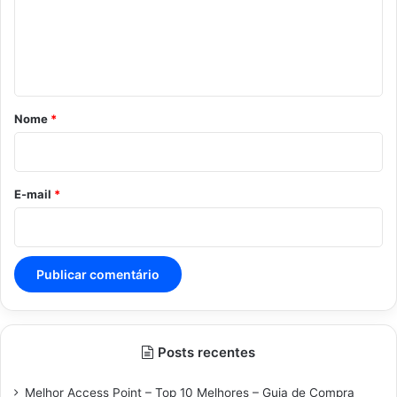
e
n
t
á
r
Nome
*
i
o
*
E-mail
*
Posts recentes
Melhor Access Point – Top 10 Melhores – Guia de Compra