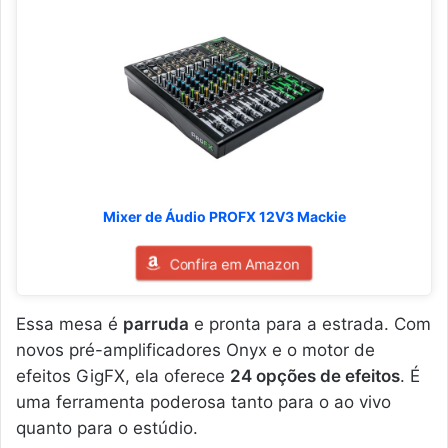
Mixer de Áudio PROFX 12V3 Mackie
Confira em Amazon
Essa mesa é
parruda
e pronta para a estrada. Com
novos pré-amplificadores Onyx e o motor de
efeitos GigFX, ela oferece
24 opções de efeitos
. É
uma ferramenta poderosa tanto para o ao vivo
quanto para o estúdio.