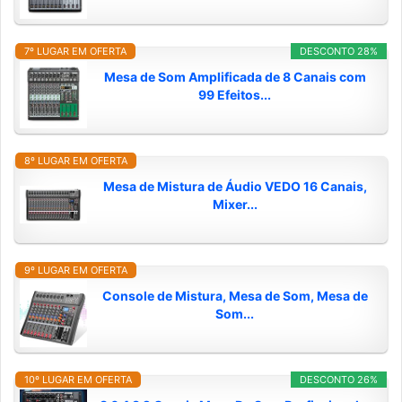
7º LUGAR EM OFERTA
DESCONTO 28%
Mesa de Som Amplificada de 8 Canais com
99 Efeitos...
8º LUGAR EM OFERTA
Mesa de Mistura de Áudio VEDO 16 Canais,
Mixer...
9º LUGAR EM OFERTA
Console de Mistura, Mesa de Som, Mesa de
Som...
10º LUGAR EM OFERTA
DESCONTO 26%