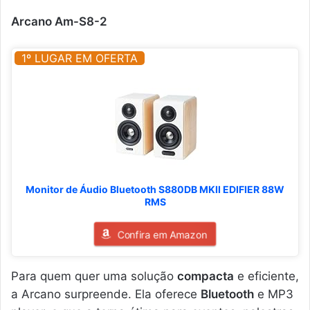
Arcano Am-S8-2
1º LUGAR EM OFERTA
Monitor de Áudio Bluetooth S880DB MKII EDIFIER 88W
RMS
Confira em Amazon
Para quem quer uma solução
compacta
e eficiente,
a Arcano surpreende. Ela oferece
Bluetooth
e MP3