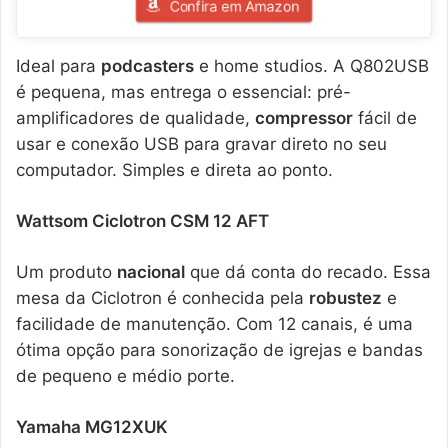
Confira em Amazon
Ideal para
podcasters
e home studios. A Q802USB
é pequena, mas entrega o essencial: pré-
amplificadores de qualidade,
compressor
fácil de
usar e conexão USB para gravar direto no seu
computador. Simples e direta ao ponto.
Wattsom Ciclotron CSM 12 AFT
Um produto
nacional
que dá conta do recado. Essa
mesa da Ciclotron é conhecida pela
robustez
e
facilidade de manutenção. Com 12 canais, é uma
ótima opção para sonorização de igrejas e bandas
de pequeno e médio porte.
Yamaha MG12XUK