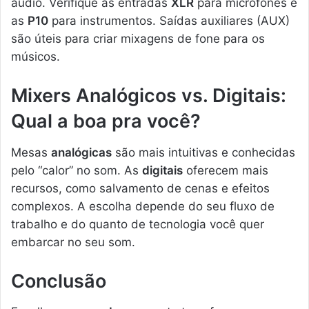
áudio. Verifique as entradas
XLR
para microfones e
as
P10
para instrumentos. Saídas auxiliares (AUX)
são úteis para criar mixagens de fone para os
músicos.
Mixers Analógicos vs. Digitais:
Qual a boa pra você?
Mesas
analógicas
são mais intuitivas e conhecidas
pelo “calor” no som. As
digitais
oferecem mais
recursos, como salvamento de cenas e efeitos
complexos. A escolha depende do seu fluxo de
trabalho e do quanto de tecnologia você quer
embarcar no seu som.
Conclusão