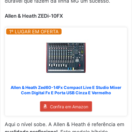
durável que fazem da linha MG um sucesso.
Allen & Heath ZEDi-10FX
1º LUGAR EM OFERTA
Allen & Heath Zed60-14Fx Compact Live E Studio Mixer
Com Digital Fx E Porta USB Cinza E Vermelho
Confira em Amazon
Aqui o nível sobe. A Allen & Heath é referência em