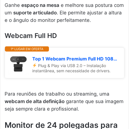
Ganhe
espaço na mesa
e melhore sua postura com
um
suporte articulado
. Ele permite ajustar a altura
e o ângulo do monitor perfeitamente.
Webcam Full HD
1º LUGAR EM OFERTA
Top 1 Webcam Premium Full HD 1080p com Microfone, USB Plug & Play, Foco Automático – Para PC, Notebook, Zoom, Teams, Meet Skype YouTube Discord e Mais – Ideal para Home Office Reuniões e Videochamadas
Plug & Play via USB 2.0 – Instalação
instantânea, sem necessidade de drivers.
Para reuniões de trabalho ou streaming, uma
webcam de alta definição
garante que sua imagem
seja sempre clara e profissional.
Monitor de 24 polegadas para