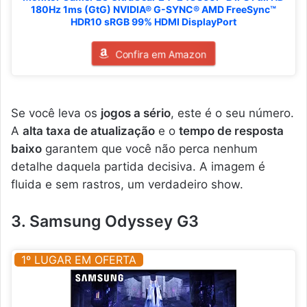
180Hz 1ms (GtG) NVIDIA® G-SYNC® AMD FreeSync™
HDR10 sRGB 99% HDMI DisplayPort
Confira em Amazon
Se você leva os
jogos a sério
, este é o seu número.
A
alta taxa de atualização
e o
tempo de resposta
baixo
garantem que você não perca nenhum
detalhe daquela partida decisiva. A imagem é
fluida e sem rastros, um verdadeiro show.
3. Samsung Odyssey G3
1º LUGAR EM OFERTA