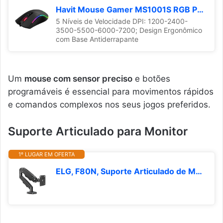
Havit Mouse Gamer MS1001S RGB Programável Macro, 7 Botões, 800-1600-2400-3200-4800-8000 DPI, USB, Design Ergonômico, Antiderrapante
5 Níveis de Velocidade DPI: 1200-2400-
3500-5500-6000-7200; Design Ergonômico
com Base Antiderrapante
Um
mouse com sensor preciso
e botões
programáveis é essencial para movimentos rápidos
e comandos complexos nos seus jogos preferidos.
Suporte Articulado para Monitor
1º LUGAR EM OFERTA
ELG, F80N, Suporte Articulado de Mesa, Pistão a Gás, Design Compacto e Retrátil, Ergonômico, Monitores 17'' a 35'', 2kg a 9kg, Preto