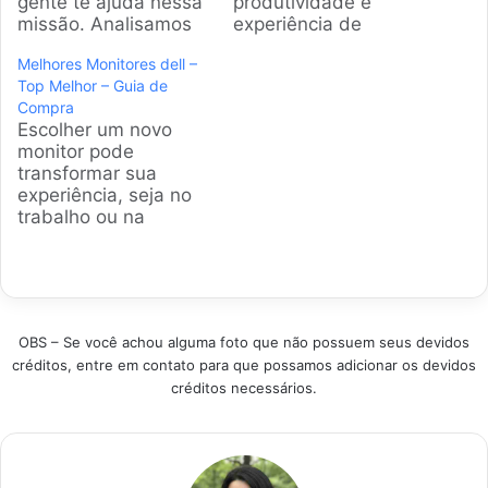
gente te ajuda nessa
produtividade e
missão. Analisamos
experiência de
os modelos mais
entretenimento. Com
Melhores Monitores dell –
procurados, unindo
a tecnologia IPS, as
Top Melhor – Guia de
qualidade de imagem
cores se tornam mais
Compra
e preço justo para
vivas e os ângulos de
Escolher um novo
você fazer a escolha
visão mais amplos,
monitor pode
certa, seja para
transformando o uso
transformar sua
trabalho, estudo ou
diário para trabalho,
experiência, seja no
aquele game.
estudos ou jogos.
trabalho ou na
Produtos em
Produtos em
jogatina. Para te dar
Destaque Como
Destaque Critérios
uma força nessa
escolher o melhor
para selecionar o
decisão, vasculhamos
Monitor…
Monitor IPS…
a web e reunimos os
melhores monitores
OBS – Se você achou alguma foto que não possuem seus devidos
Dell do mercado
créditos, entre em contato para que possamos adicionar os devidos
brasileiro, analisando
créditos necessários.
cada detalhe para
você acertar na
compra. Produtos em
Destaque Como
escolher o melhor