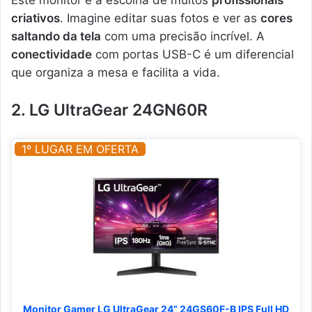
Este monitor é a escolha de muitos
profissionais
criativos
. Imagine editar suas fotos e ver as
cores
saltando da tela
com uma precisão incrível. A
conectividade
com portas USB-C é um diferencial
que organiza a mesa e facilita a vida.
2. LG UltraGear 24GN60R
1º LUGAR EM OFERTA
Monitor Gamer LG UltraGear 24” 24GS60F-B IPS Full HD