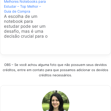
Melhores Notebooks para
análise completa para
bateria e que não te
Estudar – Top Melhor –
te ajudar a escolher a
deixe na mão. Este
Guia de Compra
máquina perfeita, que
guia foi criado para te
A escolha de um
aguente o tranco das
ajudar a escolher o
notebook para
aulas e trabalhos
parceiro perfeito para
estudar pode ser um
acadêmicos.
sua jornada de
desafio, mas é uma
Produtos em
estudos. Produtos em
decisão crucial para o
Destaque Como
Destaque Como
sucesso acadêmico.
escolher o melhor
escolher…
Este guia foi
notebook para…
elaborado para
apresentar as
melhores opções
OBS – Se você achou alguma foto que não possuem seus devidos
disponíveis no
créditos, entre em contato para que possamos adicionar os devidos
mercado brasileiro,
créditos necessários.
facilitando a busca
pelo equipamento
ideal para suas
necessidades.
Produtos em
Destaque Como
escolher o melhor
notebook…