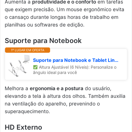
Aumenta a
produtividade e o conforto
em tarefas
que exigem precisão. Um mouse ergonômico evita
o cansaço durante longas horas de trabalho em
planilhas ou softwares de edição.
Suporte para Notebook
1º LUGAR EM OFERTA
Suporte para Notebook e Tablet Linha Premium em Alumínio Dobrável e Ergonômico Para Desktop Portátil Ajustável em 6 Ângulos com Altura Regulável Leve Apoio Universal - Com estojo para armazenagem
Altura Ajustável (6 Níveis): Personalize o
ângulo ideal para você
Melhora a
ergonomia e a postura
do usuário,
elevando a tela à altura dos olhos. Também auxilia
na ventilação do aparelho, prevenindo o
superaquecimento.
HD Externo