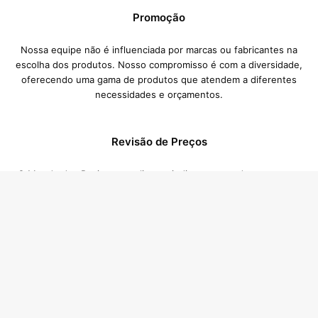
Promoção
Nossa equipe não é influenciada por marcas ou fabricantes na
escolha dos produtos. Nosso compromisso é com a diversidade,
oferecendo uma gama de produtos que atendem a diferentes
necessidades e orçamentos.
Revisão de Preços
O Mundo dos Reviews atualiza periodicamente todos os preços
das lojas anunciantes. Então, caso você tenha achado um preço
diferente, com certeza esse preço foi atualizado pela loja durante
esse período de atualização, nesses casos o preço válido é
B
sempre o da loja anunciante.
Vo
Categorias
a
t
Alimentos e Bebidas
Automotivo
Beleza e Cuidados 