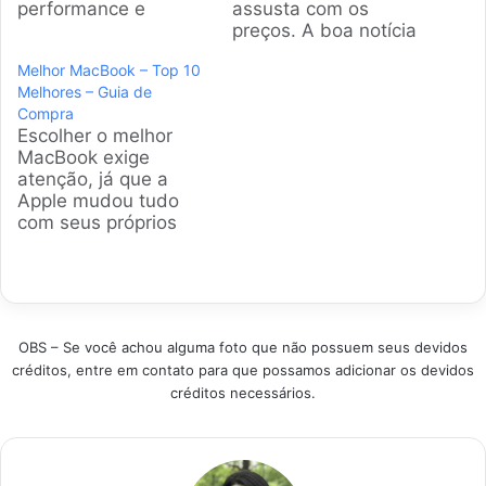
performance e
assusta com os
design. Encontrar o
preços. A boa notícia
MacBook perfeito
é que dá para
Melhor MacBook – Top 10
para suas tarefas,
encontrar o MacBook
Melhores – Guia de
seja para estudar ou
Air em promoção
Compra
para trabalhar, exige
pesquisando do jeito
Escolher o melhor
atenção aos
certo. A gente
MacBook exige
detalhes. Este guia
selecionou os
atenção, já que a
prático simplifica essa
modelos mais
Apple mudou tudo
decisão para você.
vendidos e com as
com seus próprios
Produtos em
melhores avaliações
chips. A gente
Destaque Como
do mercado para
analisou os modelos
escolher o melhor
você não errar na…
mais vendidos e as
Macbook? A
notas de quem já
escolha…
comprou para
OBS – Se você achou alguma foto que não possuem seus devidos
selecionar as
créditos, entre em contato para que possamos adicionar os devidos
máquinas que
créditos necessários.
realmente entregam o
que prometem no
mercado brasileiro
hoje. Produtos em
Destaque Como