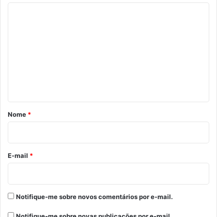
C
o
m
e
n
t
á
r
Nome
*
i
o
*
E-mail
*
Notifique-me sobre novos comentários por e-mail.
Notifique-me sobre novas publicações por e-mail.