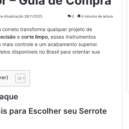
or – Guia de Compra
ma Atualização 28/11/2025
0
4 minutos de leitura
s
correto transforma qualquer projeto de
recisão
e
corte limpo
, esses instrumentos
 mais controle e um acabamento superior.
os disponíveis no Brasil para orientar sua
ver)
taque
ais para Escolher seu Serrote