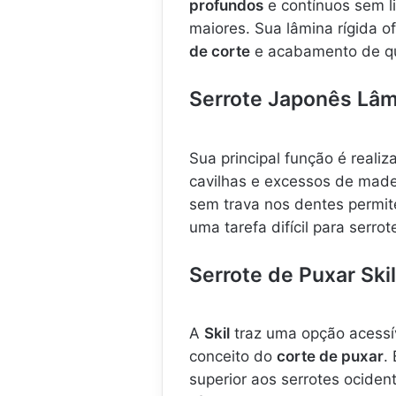
profundos
e contínuos sem li
maiores. Sua lâmina rígida o
de corte
e acabamento de qu
Serrote Japonês Lâmi
Sua principal função é realiz
cavilhas e excessos de madei
sem trava nos dentes permite
uma tarefa difícil para serro
Serrote de Puxar Skil
A
Skil
traz uma opção acessí
conceito do
corte de puxar
.
superior aos serrotes ociden