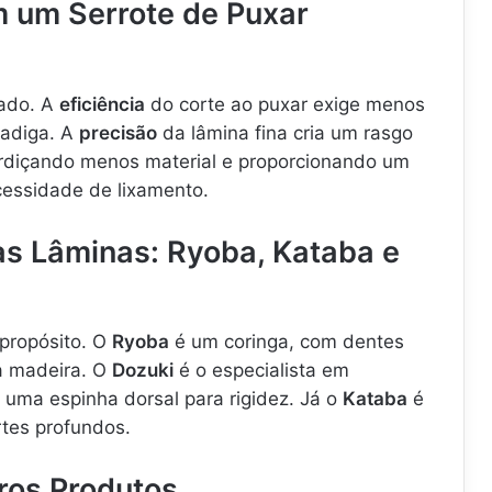
m um Serrote de Puxar
cado. A
eficiência
do corte ao puxar exige menos
fadiga. A
precisão
da lâmina fina cria um rasgo
erdiçando menos material e proporcionando um
essidade de lixamento.
 Lâminas: Ryoba, Kataba e
propósito. O
Ryoba
é um coringa, com dentes
da madeira. O
Dozuki
é o especialista em
 uma espinha dorsal para rigidez. Já o
Kataba
é
rtes profundos.
ros Produtos