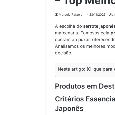
– Top Melh
Marcela Rafaela
28/11/2025
Últi
A escolha do
serrote japonê
marcenaria. Famosos pela
p
operam ao puxar, oferecendo
Analisamos os melhores model
decisão.
Neste artigo: (Clique para 
Produtos em Des
Critérios Essenci
Japonês