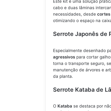
Este kit é uma solução prát
cabo e duas lâminas intercam
necessidades, desde
cortes
otimizando o espaço na caix
Serrote Japonês de P
Especialmente desenhado pa
agressivos
para cortar galho
torna o transporte seguro, 
manutenção de árvores e arb
da planta.
Serrote Kataba de L
O
Kataba
se destaca por não