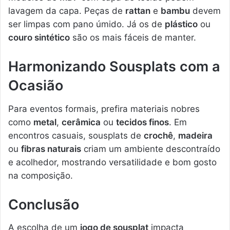
lavagem da capa. Peças de
rattan
e
bambu
devem
ser limpas com pano úmido. Já os de
plástico
ou
couro sintético
são os mais fáceis de manter.
Harmonizando Sousplats com a
Ocasião
Para eventos formais, prefira materiais nobres
como
metal
,
cerâmica
ou
tecidos finos
. Em
encontros casuais, sousplats de
crochê
,
madeira
ou
fibras naturais
criam um ambiente descontraído
e acolhedor, mostrando versatilidade e bom gosto
na composição.
Conclusão
A escolha de um
jogo de sousplat
impacta