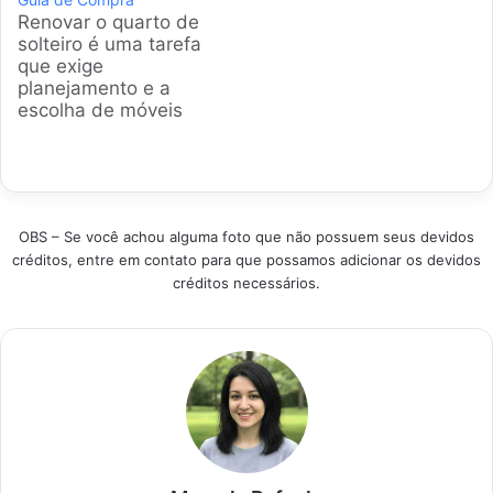
encontrar as
conforto,
Renovar o quarto de
melhores opções,
durabilidade e
solteiro é uma tarefa
desde as mais
design. Analisamos
que exige
clássicas até as
as opções mais
planejamento e a
moderninhas, para
populares no
escolha de móveis
você escolher sem
mercado brasileiro
funcionais.
erro. Produtos em
para garantir noites
Apresentamos uma
Destaque Como
de sono reparadoras
análise detalhada
escolher a melhor
e otimização do
para ajudar na
Cabeceira de…
espaço. Produtos em
seleção de um
Destaque Como
OBS – Se você achou alguma foto que não possuem seus devidos
conjunto que
escolher a melhor…
créditos, entre em contato para que possamos adicionar os devidos
harmonize estética e
créditos necessários.
praticidade,
transformando o
ambiente em um
refúgio pessoal e
organizado. Produtos
em Destaque Como
escolher o melhor
Jogo…