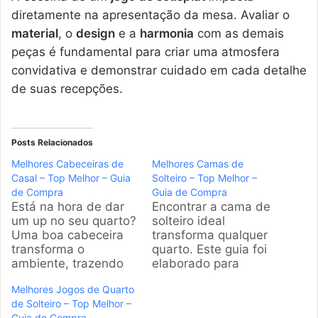
diretamente na apresentação da mesa. Avaliar o
material
, o
design
e a
harmonia
com as demais
peças é fundamental para criar uma atmosfera
convidativa e demonstrar cuidado em cada detalhe
de suas recepções.
Posts Relacionados
Melhores Cabeceiras de
Melhores Camas de
Casal – Top Melhor – Guia
Solteiro – Top Melhor –
de Compra
Guia de Compra
Está na hora de dar
Encontrar a cama de
um up no seu quarto?
solteiro ideal
Uma boa cabeceira
transforma qualquer
transforma o
quarto. Este guia foi
ambiente, trazendo
elaborado para
conforto e estilo. Nós
ajudar na escolha do
Melhores Jogos de Quarto
vasculhamos o
modelo perfeito,
de Solteiro – Top Melhor –
mercado para
considerando
Guia de Compra