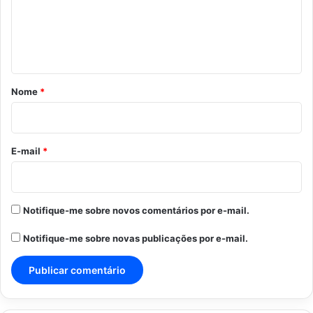
e
n
t
á
r
Nome
*
i
o
*
E-mail
*
Notifique-me sobre novos comentários por e-mail.
Notifique-me sobre novas publicações por e-mail.