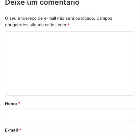
Deixe um comentário
O seu endereço de e-mail não será publicado.
Campos
obrigatórios são marcados com
*
C
o
m
e
n
t
á
r
Nome
*
i
o
*
E-mail
*