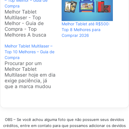
– Top Melhor – Guia de
Compra
Melhor Tablet
Multilaser - Top
Melhor - Guia de
Melhor Tablet até R$500:
Compra - Top
Top 8 Melhores para
Melhores A busca
Comprar 2026
pelo tablet Multilaser
Melhor Tablet Multilaser –
ideal envolve analisar
Top 10 Melhores – Guia de
desempenho, tela e
Compra
bateria. Nossa equipe
Procurar por um
avaliou os modelos
Melhor Tablet
mais populares do
Multilaser hoje em dia
mercado brasileiro
exige paciência, já
para ajudar você a
que a marca mudou
encontrar o
de nome para Multi e
dispositivo perfeito,
renovou todo o
seja para trabalho,
estoque. A gente
estudo ou
selecionou os
entretenimento. A…
modelos que mais
OBS – Se você achou alguma foto que não possuem seus devidos
vendem e que
créditos, entre em contato para que possamos adicionar os devidos
realmente entregam o