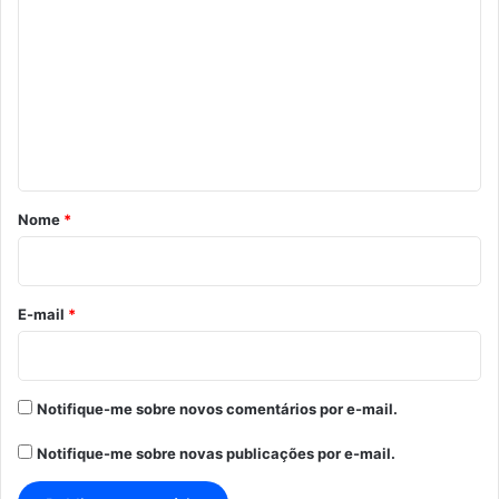
o
m
e
n
t
á
r
Nome
*
i
o
*
E-mail
*
Notifique-me sobre novos comentários por e-mail.
Notifique-me sobre novas publicações por e-mail.