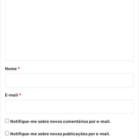
C
o
m
e
n
t
á
r
Nome
*
i
o
*
E-mail
*
Notifique-me sobre novos comentários por e-mail.
Notifique-me sobre novas publicações por e-mail.