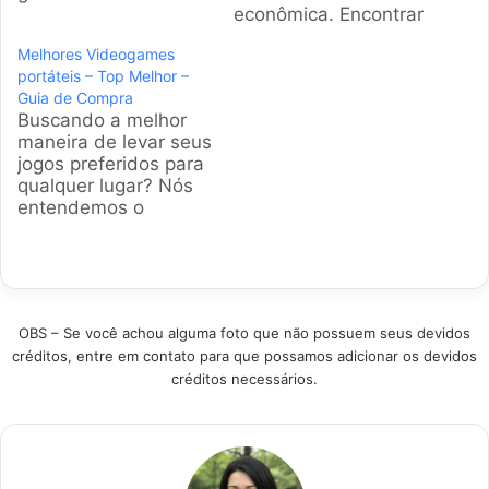
aparelhos campeões
econômica. Encontrar
de vendas em 2026.
entretenimento de
Melhores Videogames
Estes modelos
qualidade sem gastar
portáteis – Top Melhor –
oferecem alta
fortunas exige
Guia de Compra
performance e
pesquisa criteriosa
Buscando a melhor
praticidade.
entre modelos atuais.
maneira de levar seus
Analisamos dados
A gente analisou os
jogos preferidos para
técnicos e opiniões
modelos mais
qualquer lugar? Nós
de compradores para
vendidos e com as
entendemos o
garantir uma escolha
melhores notas para
desafio. Por isso,
segura e satisfatória.
garantir sua diversão
preparamos uma
Produtos em
em casa ou na rua.
análise detalhada
Destaque Como
Produtos em
dos melhores
escolher melhor…
Destaque…
consoles portáteis
OBS – Se você achou alguma foto que não possuem seus devidos
disponíveis no Brasil,
créditos, entre em contato para que possamos adicionar os devidos
ajudando você a
créditos necessários.
encontrar o aparelho
perfeito para suas
aventuras diárias.
Produtos em
Destaque Como