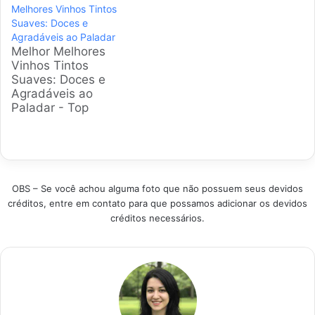
Melhores Vinhos Tintos
simplificar sua
um verdadeiro
Suaves: Doces e
escolha,
desafio. Nossa
Agradáveis ao Paladar
apresentando opções
equipe analisou
Melhor Melhores
com excelente
dezenas de opções
Vinhos Tintos
avaliação e preço
disponíveis no
Suaves: Doces e
justo, selecionadas
mercado brasileiro,
Agradáveis ao
após uma análise
considerando sabor,
Paladar - Top
detalhada do
popularidade e custo,
Melhores Encontrar
mercado brasileiro.
para apresentar uma
um vinho tinto suave
Produtos em
seleção que atende
de qualidade pode
Destaque Categoria
aos variados
transformar uma
Produto Destaque
paladares sem…
refeição simples em
Melhor Geral Vinho
OBS – Se você achou alguma foto que não possuem seus devidos
um momento
Salton…
créditos, entre em contato para que possamos adicionar os devidos
especial. Para quem
créditos necessários.
aprecia sabores
adocicados e
equilibrados, a
escolha certa é
fundamental. Esta
análise detalha os
melhores rótulos