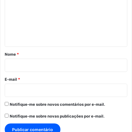
m
e
n
t
á
r
Nome
*
i
o
*
E-mail
*
Notifique-me sobre novos comentários por e-mail.
Notifique-me sobre novas publicações por e-mail.