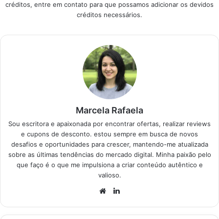
créditos, entre em contato para que possamos adicionar os devidos
curadoria rigorosa
escolher a melhor
Cadeira…
créditos necessários.
para você encontrar a
mesa para…
cadeira de camping
reforçada ideal,
garantindo descanso
de verdade em
qualquer…
Marcela Rafaela
Sou escritora e apaixonada por encontrar ofertas, realizar reviews
e cupons de desconto. estou sempre em busca de novos
desafios e oportunidades para crescer, mantendo-me atualizada
sobre as últimas tendências do mercado digital. Minha paixão pelo
que faço é o que me impulsiona a criar conteúdo autêntico e
valioso.
Website
Linkedin