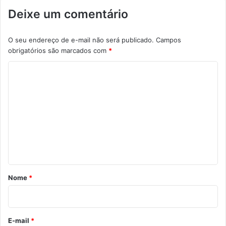
Deixe um comentário
O seu endereço de e-mail não será publicado.
Campos
obrigatórios são marcados com
*
C
o
m
e
n
t
á
r
Nome
*
i
o
*
E-mail
*