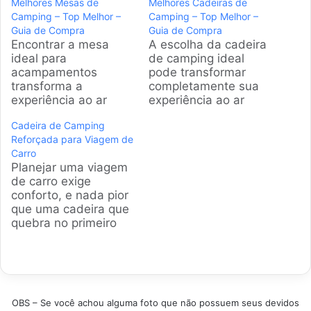
Melhores Mesas de
Melhores Cadeiras de
Camping – Top Melhor –
Camping – Top Melhor –
Guia de Compra
Guia de Compra
Encontrar a mesa
A escolha da cadeira
ideal para
de camping ideal
acampamentos
pode transformar
transforma a
completamente sua
experiência ao ar
experiência ao ar
livre, oferecendo
livre. Analisamos os
Cadeira de Camping
conforto e
modelos mais
Reforçada para Viagem de
organização.
populares no Brasil,
Carro
Analisamos os
considerando
Planejar uma viagem
modelos mais
conforto,
de carro exige
práticos e resistentes
portabilidade e
conforto, e nada pior
disponíveis no
durabilidade para
que uma cadeira que
mercado brasileiro
ajudar você a
quebra no primeiro
para garantir que
encontrar a
uso. A gente buscou
suas refeições e
companheira perfeita
os modelos mais
atividades sejam
para seus momentos
resistentes e bem
sempre um sucesso
de descanso e
avaliados do
em qualquer
aventura. Produtos
mercado brasileiro.
aventura. Produtos
em Destaque Como
OBS – Se você achou alguma foto que não possuem seus devidos
Fizemos uma
em Destaque Como
escolher a melhor