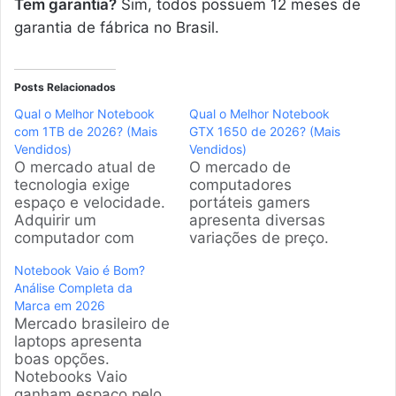
Tem garantia?
Sim, todos possuem 12 meses de
garantia de fábrica no Brasil.
Posts Relacionados
Qual o Melhor Notebook
Qual o Melhor Notebook
com 1TB de 2026? (Mais
GTX 1650 de 2026? (Mais
Vendidos)
Vendidos)
O mercado atual de
O mercado de
tecnologia exige
computadores
espaço e velocidade.
portáteis gamers
Adquirir um
apresenta diversas
computador com
variações de preço.
1000 gigas de
Encontrar o equilíbrio
Notebook Vaio é Bom?
armazenamento
entre custo e
Análise Completa da
garante tranquilidade
performance exige
Marca em 2026
para guardar arquivos
olhar atento aos
Mercado brasileiro de
pesados sem
componentes
laptops apresenta
travamentos.
internos.
boas opções.
Selecionamos os
Selecionamos os
Notebooks Vaio
modelos campeões
modelos mais
ganham espaço pelo