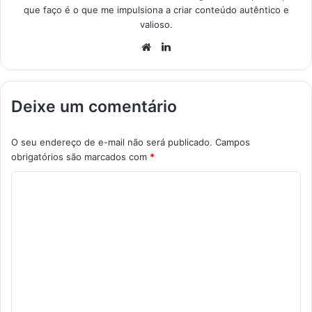
que faço é o que me impulsiona a criar conteúdo autêntico e
valioso.
Website
Linkedin
Deixe um comentário
O seu endereço de e-mail não será publicado.
Campos
obrigatórios são marcados com
*
C
o
m
e
n
t
á