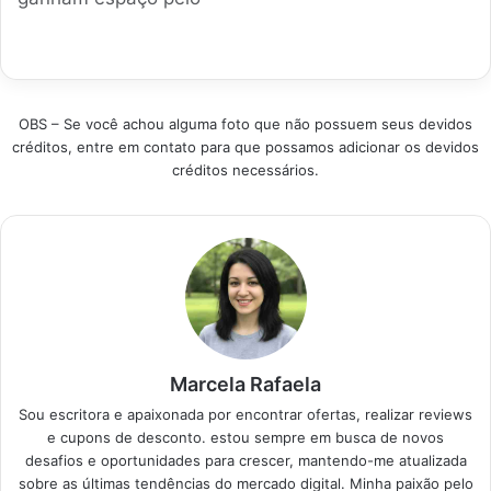
de vendas no Brasil
vendidos, os quais
visual moderno e
agora para facilitar
garantem execução
configurações atuais.
sua decisão de
fluida de tarefas
Selecionamos
compra. Produtos em
cotidianas e jogos
modelos campeões
Destaque Como
populares. Esta
de vendas e
escolher melhor
seleção foca em
OBS – Se você achou alguma foto que não possuem seus devidos
satisfação do
notebook com alta
dispositivos com
créditos, entre em contato para que possamos adicionar os devidos
consumidor.
capacidade…
disponibilidade
créditos necessários.
Garantimos escolha
imediata no
inteligente focada em
território…
rendimento e preço
justo. Produtos em
Destaque Como
escolher melhor seu
laptop Vaio? Foque no
processador e
memória RAM.…
Marcela Rafaela
Sou escritora e apaixonada por encontrar ofertas, realizar reviews
e cupons de desconto. estou sempre em busca de novos
desafios e oportunidades para crescer, mantendo-me atualizada
sobre as últimas tendências do mercado digital. Minha paixão pelo