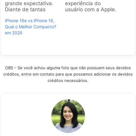
grande expectativa.
experiência do
Diante de tantas
usuário com a Apple.
opções, escolher o
Este guia detalha as
iPhone 16e vs iPhone 16,
modelo ideal pode
diferenças cruciais
Qual o Melhor Compacto?
ser um desafio. Esta
em desempenho,
em 2026
análise detalha o
câmera e bateria,
novo iPhone 16e e o
ajudando a decidir
compara com seus
qual modelo se alinha
antecessores para
melhor às suas
ajudar na sua
necessidades diárias.
decisão. Destaque
.summary-table {
OBS – Se você achou alguma foto que não possuem seus devidos
Produto Motivo da
width: 100%; border-
créditos, entre em contato para que possamos adicionar os devidos
Escolha Melhor Geral
collapse: collapse;
créditos necessários.
iPhone…
margin-bottom: 20px;
font-family:…