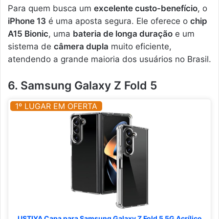
Para quem busca um
excelente custo-benefício
, o
iPhone 13
é uma aposta segura. Ele oferece o
chip
A15 Bionic
, uma
bateria de longa duração
e um
sistema de
câmera dupla
muito eficiente,
atendendo a grande maioria dos usuários no Brasil.
6. Samsung Galaxy Z Fold 5
1º LUGAR EM OFERTA
USTIYA Capa para Samsung Galaxy Z Fold 5 5G Acrílico