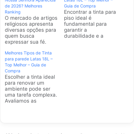
de 2026? Melhores
Guia de Compra
Encontrar a tinta para
Ranking
O mercado de artigos
piso ideal é
religiosos apresenta
fundamental para
diversas opções para
garantir a
quem busca
durabilidade e a
expressar sua fé.
beleza de áreas
Escolher o Terço de
externas e internas.
Melhores Tipos de Tinta
Nossa Senhora
Este guia detalhado
para parede Latas 18L –
Aparecida exige
analisa as melhores
Top Melhor – Guia de
observar detalhes de
opções de latas com
Compra
acabamento e
18L disponíveis no
Escolher a tinta ideal
resistência. Nossa
mercado, ajudando
para renovar um
equipe selecionou os
na escolha do
ambiente pode ser
modelos com maior
produto perfeito.
uma tarefa complexa.
volume de vendas e
Produtos em
Avaliamos as
avaliações positivas
Destaque Como
principais opções do
para facilitar sua
escolher a melhor
mercado para facilitar
decisão de compra.
Tinta para piso…
sua decisão,
Produtos em
considerando
Destaque…
rendimento,