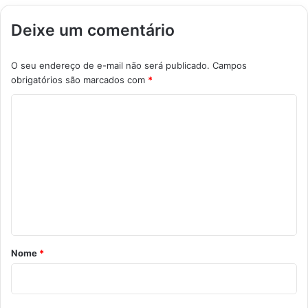
Deixe um comentário
O seu endereço de e-mail não será publicado.
Campos
obrigatórios são marcados com
*
C
o
m
e
n
t
á
r
Nome
*
i
o