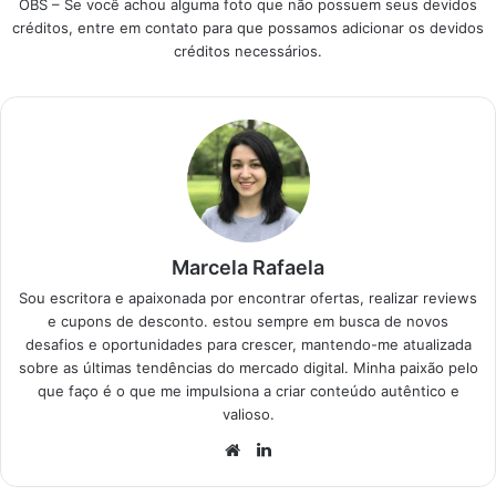
OBS – Se você achou alguma foto que não possuem seus devidos
cobertura e
créditos, entre em contato para que possamos adicionar os devidos
acabamento,
créditos necessários.
garantindo que seu
projeto tenha um
resultado profissional
e duradouro.
Produtos em
Destaque Como
escolher a melhor
tinta para parede em
lata…
Marcela Rafaela
Sou escritora e apaixonada por encontrar ofertas, realizar reviews
e cupons de desconto. estou sempre em busca de novos
desafios e oportunidades para crescer, mantendo-me atualizada
sobre as últimas tendências do mercado digital. Minha paixão pelo
que faço é o que me impulsiona a criar conteúdo autêntico e
valioso.
Website
Linkedin