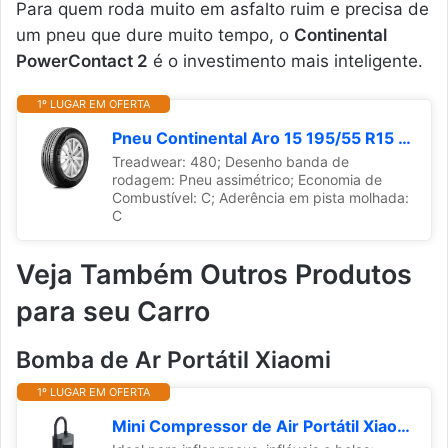
Para quem roda muito em asfalto ruim e precisa de
um pneu que dure muito tempo, o
Continental
PowerContact 2
é o investimento mais inteligente.
1º LUGAR EM OFERTA
Pneu Continental Aro 15 195/55 R15 85H 210Km/h 85-515 Kg 71dB Tecnologia WWI ContiPowerContact 2 - BRPNEU0327
Treadwear: 480; Desenho banda de
rodagem: Pneu assimétrico; Economia de
Combustível: C; Aderência em pista molhada:
C
Veja Também Outros Produtos
para seu Carro
Bomba de Ar Portátil Xiaomi
1º LUGAR EM OFERTA
Mini Compressor de Air Portátil Xiaomi