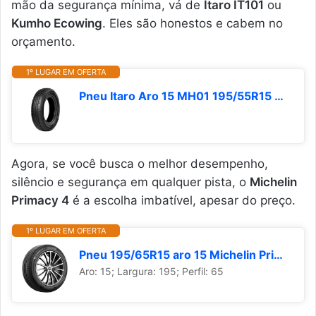
mão da segurança mínima, vá de
Itaro IT101
ou
Kumho Ecowing
. Eles são honestos e cabem no
orçamento.
1º LUGAR EM OFERTA
Pneu Itaro Aro 15 MH01 195/55R15 85V
Agora, se você busca o melhor desempenho,
silêncio e segurança em qualquer pista, o
Michelin
Primacy 4
é a escolha imbatível, apesar do preço.
1º LUGAR EM OFERTA
Pneu 195/65R15 aro 15 Michelin Primacy 4 91H
Aro: 15; Largura: 195; Perfil: 65