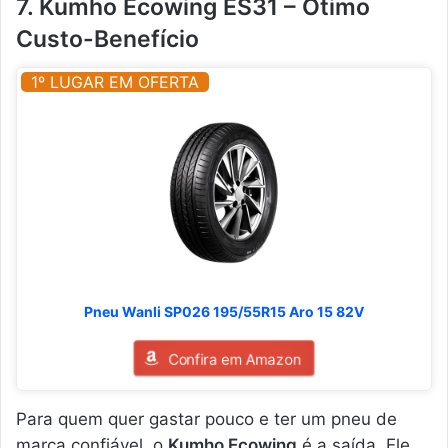
7. Kumho Ecowing ES31 – Ótimo
Custo-Benefício
1º LUGAR EM OFERTA
Pneu Wanli SP026 195/55R15 Aro 15 82V
Confira em Amazon
Para quem quer gastar pouco e ter um pneu de
marca confiável, o
Kumho Ecowing
é a saída. Ele