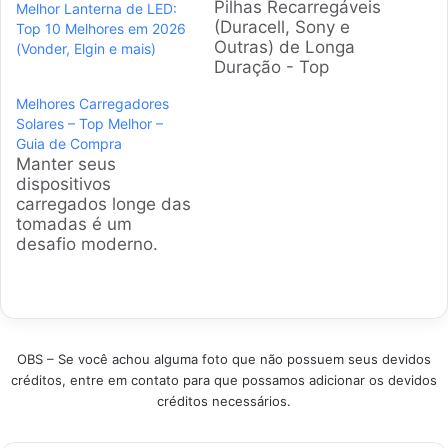
Pilhas Recarregáveis
Melhor Lanterna de LED:
(Duracell, Sony e
Top 10 Melhores em 2026
Outras) de Longa
(Vonder, Elgin e mais)
Duração - Top
Melhores Encontrar a
Melhores Carregadores
pilha recarregável
Solares – Top Melhor –
ideal pode ser um
Guia de Compra
desafio. Modelos
Manter seus
variam em
dispositivos
capacidade, ciclos de
carregados longe das
recarga e retenção de
tomadas é um
carga. Esta análise
desafio moderno.
detalha as melhores
Para aventureiros,
opções disponíveis no
viajantes e quem
Brasil, ajudando você
busca
a economizar dinheiro
sustentabilidade, o
e…
carregador solar
OBS – Se você achou alguma foto que não possuem seus devidos
surge como a solução
créditos, entre em contato para que possamos adicionar os devidos
ideal. Nossa análise
créditos necessários.
detalhada ajuda a
encontrar o modelo
perfeito para suas