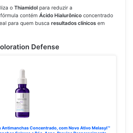
.
.
liza o
Thiamidol
para reduzir a
A fórmula contém
Ácido Hialurônico
concentrado
ideal para quem busca
resultados clínicos
em
coloration Defense
 Antimanchas Concentrado, com Novo Ativo Melasyl™