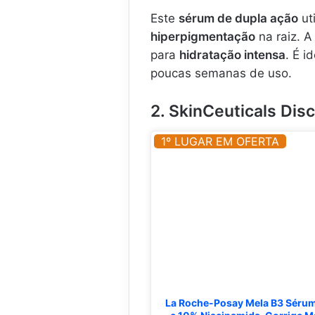
.
Este
sérum de dupla ação
uti
hiperpigmentação
na raiz. 
para
hidratação intensa
. É 
poucas semanas de uso.
2. SkinCeuticals Dis
1º LUGAR EM OFERTA
La Roche-Posay Mela B3 Sérum