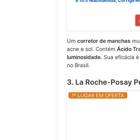
e 10% Niacinamida, Corrige M
Um
corretor de manchas
mul
acne e sol. Contém
Ácido Tr
luminosidade
. Sua eficácia 
no Brasil.
3. La Roche-Posay P
1º LUGAR EM OFERTA