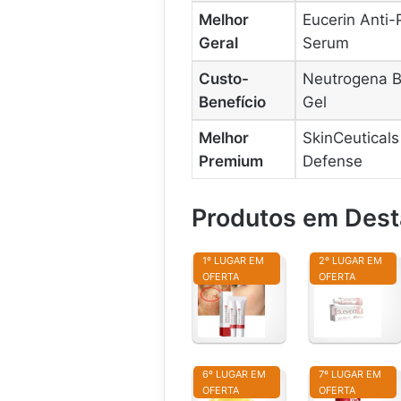
Melhor
Eucerin Anti-
Geral
Serum
Custo-
Neutrogena B
Benefício
Gel
Melhor
SkinCeuticals
Premium
Defense
Produtos em Des
1º LUGAR EM
2º LUGAR EM
OFERTA
OFERTA
f
S
u
u
p
a
a
v
h
i
6º LUGAR EM
P
7º LUGAR EM
c
OFERTA
OFERTA
e
i
G
C