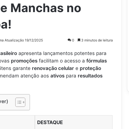
de Manchas no
a!
ima Atualização 19/12/2025
0
3 minutos de leitura
sileiro
apresenta lançamentos potentes para
Novas
promoções
facilitam o acesso a
fórmulas
 itens garante
renovação celular
e
proteção
comendam atenção aos
ativos
para
resultados
ver)
DESTAQUE