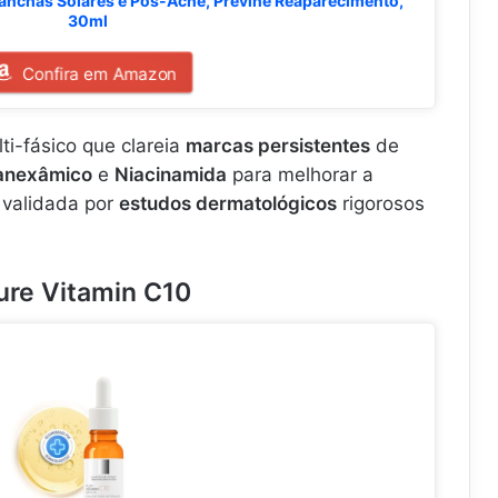
anchas Solares e Pós-Acne, Previne Reaparecimento,
30ml
Confira em Amazon
ti-fásico que clareia
marcas persistentes
de
anexâmico
e
Niacinamida
para melhorar a
é validada por
estudos dermatológicos
rigorosos
ure Vitamin C10