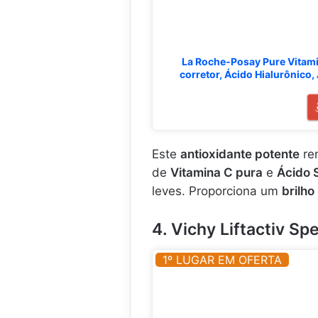
La Roche-Posay Pure Vitami
corretor, Ácido Hialurônico,
Este
antioxidante potente
re
de
Vitamina C pura
e
Ácido S
leves. Proporciona um
brilho
4. Vichy Liftactiv Sp
1º LUGAR EM OFERTA