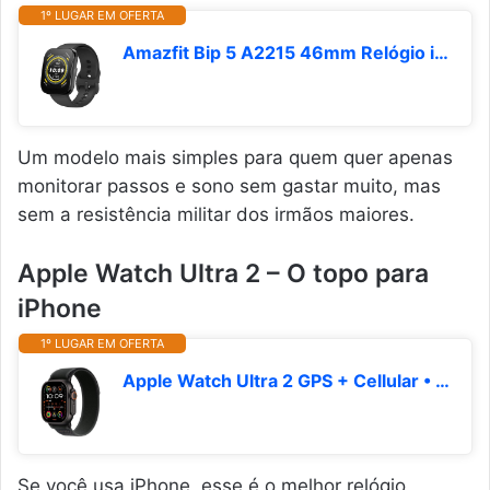
1º LUGAR EM OFERTA
Amazfit Bip 5 A2215 46mm Relógio inteligente tela de 1,91 polegadas para Android iPhone, chamadas Bluetooth, Alexa embutido, rastreamento GPS (preto)
Um modelo mais simples para quem quer apenas
monitorar passos e sono sem gastar muito, mas
sem a resistência militar dos irmãos maiores.
Apple Watch Ultra 2 – O topo para
iPhone
1º LUGAR EM OFERTA
Apple Watch Ultra 2 GPS + Cellular • Caixa preta de titânio – 49 mm • Pulseira loop Trail preta – M/G
Se você usa iPhone, esse é o melhor relógio