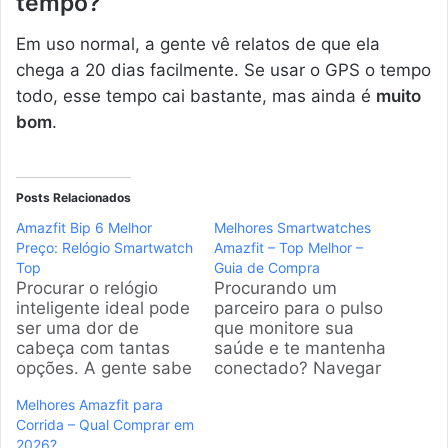
tempo?
Em uso normal, a gente vê relatos de que ela
chega a 20 dias facilmente. Se usar o GPS o tempo
todo, esse tempo cai bastante, mas ainda é
muito
bom
.
Posts Relacionados
Amazfit Bip 6 Melhor
Melhores Smartwatches
Preço: Relógio Smartwatch
Amazfit – Top Melhor –
Top
Guia de Compra
Procurar o relógio
Procurando um
inteligente ideal pode
parceiro para o pulso
ser uma dor de
que monitore sua
cabeça com tantas
saúde e te mantenha
opções. A gente sabe
conectado? Navegar
que você quer
pelas opções de
Melhores Amazfit para
tecnologia sem gastar
smartwatches
Corrida – Qual Comprar em
uma fortuna. Por isso,
Amazfit pode ser um
2026?
analisamos os
desafio. A gente te