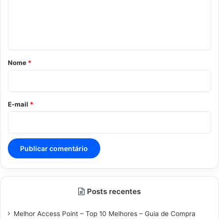
e
n
t
á
r
Nome
*
i
o
*
E-mail
*
Posts recentes
Melhor Access Point – Top 10 Melhores – Guia de Compra