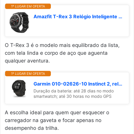
1º LUGAR EM OFERTA
Amazfit T-Rex 3 Relógio Inteligente Robusto/Militar 48mm, GPS, Mapas Offline, Longa Vida da Bateria,328 Pés Resistente à Água, 170 Modos de Fitness/Desporto (preto)
O T-Rex 3 é o modelo mais equilibrado da lista,
com tela linda e corpo de aço que aguenta
qualquer aventura.
1º LUGAR EM OFERTA
Garmin 010-02626-10 Instinct 2, relógio externo robusto com GPS, construído para todos os elementos, suporte multi-GNSS, roteamento Tracback e mais, grafite
Duração da bateria: até 28 dias no modo
smartwatch; até 30 horas no modo GPS
A escolha ideal para quem quer esquecer o
carregador na gaveta e focar apenas no
desempenho da trilha.