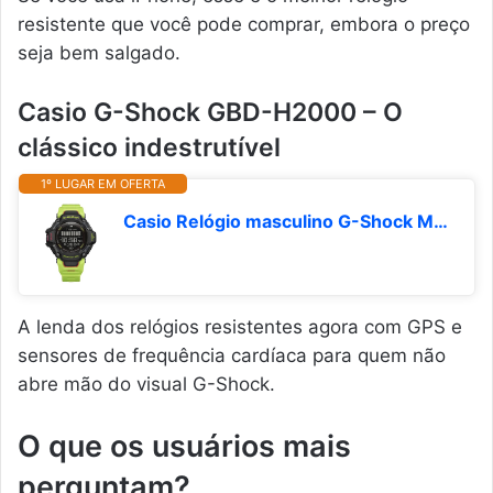
resistente que você pode comprar, embora o preço
seja bem salgado.
Casio G-Shock GBD-H2000 – O
clássico indestrutível
1º LUGAR EM OFERTA
Casio Relógio masculino G-Shock Move GBD-H2000, multiesportivo (corrida, bicicleta, natação, academia), GPS + relógio de frequência cardíaca, relógio preto assistido por energia solar de quartzo com
A lenda dos relógios resistentes agora com GPS e
sensores de frequência cardíaca para quem não
abre mão do visual G-Shock.
O que os usuários mais
perguntam?