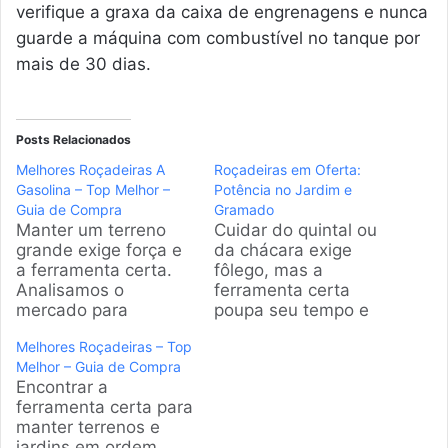
verifique a graxa da caixa de engrenagens e nunca
guarde a máquina com combustível no tanque por
mais de 30 dias.
Posts Relacionados
Melhores Roçadeiras A
Roçadeiras em Oferta:
Gasolina – Top Melhor –
Potência no Jardim e
Guia de Compra
Gramado
Manter um terreno
Cuidar do quintal ou
grande exige força e
da chácara exige
a ferramenta certa.
fôlego, mas a
Analisamos o
ferramenta certa
mercado para
poupa seu tempo e
identificar as
suas costas. Na
Melhores Roçadeiras – Top
melhores opções de
pesquisa que fiz,
Melhor – Guia de Compra
roçadeiras a gasolina.
ficou claro que o
Encontrar a
Este guia apresenta
mercado brasileiro
ferramenta certa para
modelos robustos e
está cheio de opções,
manter terrenos e
eficientes, ideais para
desde as elétricas
jardins em ordem