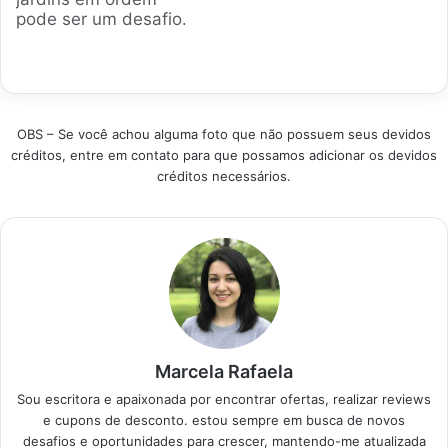
diferentes
leves até os monstros
pode ser um desafio.
necessidades,
a gasolina.
Nossa equipe
garantindo um
Escolhemos os
analisou os modelos
trabalho rápido e com
modelos mais
mais eficientes do
acabamento
vendidos e bem
mercado brasileiro,
profissional. Produtos
avaliados para…
ajudando você a
em Destaque Como
OBS – Se você achou alguma foto que não possuem seus devidos
escolher a roçadeira
escolher a melhor
créditos, entre em contato para que possamos adicionar os devidos
ideal para suas
Roçadeira A…
créditos necessários.
necessidades, seja
para uso doméstico
ou profissional.
Produtos em
Destaque Como
escolher a roçadeira
ideal -…
Marcela Rafaela
Sou escritora e apaixonada por encontrar ofertas, realizar reviews
e cupons de desconto. estou sempre em busca de novos
desafios e oportunidades para crescer, mantendo-me atualizada