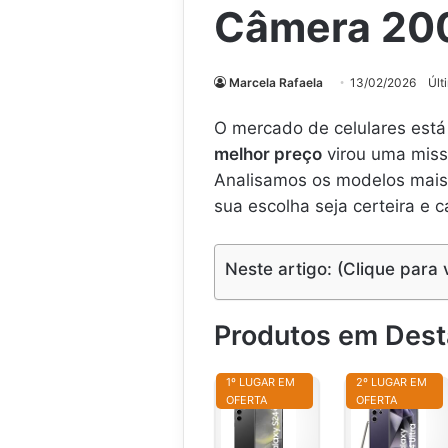
Câmera 20
Marcela Rafaela
13/02/2026
Últ
O mercado de celulares está
melhor preço
virou uma miss
Analisamos os modelos mais 
sua escolha seja certeira e c
Neste artigo: (Clique para 
Produtos em Des
1º LUGAR EM
2º LUGAR EM
OFERTA
OFERTA
S
S
m