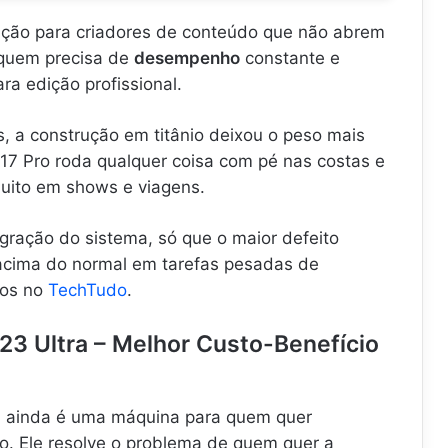
ução para criadores de conteúdo que não abrem
 quem precisa de
desempenho
constante e
a edição profissional.
, a construção em titânio deixou o peso mais
A17 Pro roda qualquer coisa com pé nas costas e
uito em shows e viagens.
egração do sistema, só que o maior defeito
acima do normal em tarefas pesadas de
tos no
TechTudo
.
23 Ultra – Melhor Custo-Benefício
a
ainda é uma máquina para quem quer
o. Ele resolve o problema de quem quer a