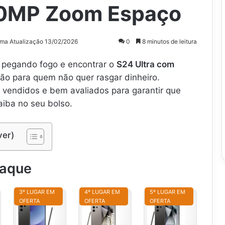
0MP Zoom Espaço
ima Atualização 13/02/2026
0
8 minutos de leitura
 pegando fogo e encontrar o
S24 Ultra com
ão para quem não quer rasgar dinheiro.
vendidos e bem avaliados para garantir que
aiba no seu bolso.
ver)
taque
3º LUGAR EM
4º LUGAR EM
5º LUGAR EM
OFERTA
OFERTA
OFERTA
S
S
S
m
m
m
m