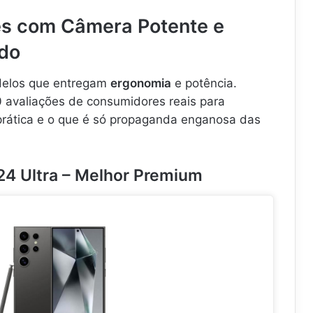
.
.
.
es com Câmera Potente e
.
.
.
.
.
do
delos que entregam
ergonomia
e potência.
 avaliações de consumidores reais para
prática e o que é só propaganda enganosa das
24 Ultra – Melhor Premium