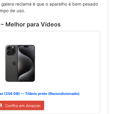
 a galera reclama é que o aparelho é bem pesado
empo de uso.
 – Melhor para Vídeos
ax (256 GB) — Titânio preto (Recondicionado)
Confira em Amazon