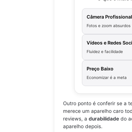
a
a
4
4
l
l
+
U
a
a
,
l
Câmera Profissional
x
x
G
t
y
y
Fotos e zoom absurdos
a
r
S
S
l
a
2
2
a
,
4
4
Vídeos e Redes Soci
x
G
U
U
y
a
Fluidez e facilidade
l
l
A
l
t
t
I
a
r
r
Preço Baixo
,
x
a
a
S
y
,
,
Economizar é a meta
e
A
G
G
l
I
a
a
f
,
l
l
i
.
a
a
Outro ponto é conferir se a 
e
.
x
x
.
.
merece um aparelho caro t
y
y
.
reviews, a
durabilidade
do a
A
A
.
I
I
aparelho depois.
,
,