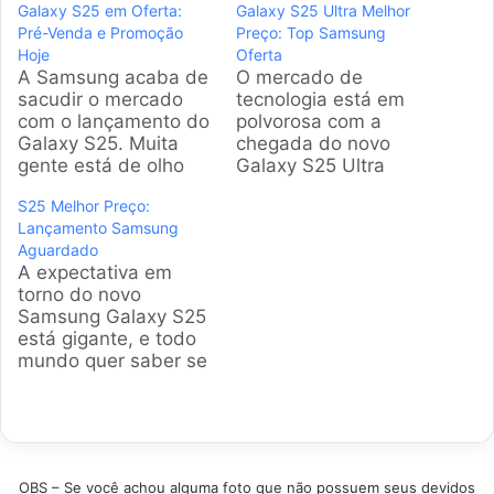
Galaxy S25 em Oferta:
Galaxy S25 Ultra Melhor
Pré-Venda e Promoção
Preço: Top Samsung
Hoje
Oferta
A Samsung acaba de
O mercado de
sacudir o mercado
tecnologia está em
com o lançamento do
polvorosa com a
Galaxy S25. Muita
chegada do novo
gente está de olho
Galaxy S25 Ultra
nas vantagens da
Melhor Preço. Muita
S25 Melhor Preço:
pré-venda para
gente quer saber se o
Lançamento Samsung
garantir o melhor
investimento
Aguardado
preço e brindes
compensa ou se é
A expectativa em
exclusivos. Por isso, a
melhor olhar para os
torno do novo
gente analisou os
modelos anteriores. A
Samsung Galaxy S25
modelos mais
gente analisou os
está gigante, e todo
buscados e as
dados de vendas e
mundo quer saber se
melhores ofertas para
as especificações
vale a pena investir
você não jogar
mais elogiadas para
agora ou esperar. A
dinheiro fora.
separar as melhores…
gente deu uma
Produtos…
olhada geral nos
modelos mais
OBS – Se você achou alguma foto que não possuem seus devidos
vendidos e naqueles