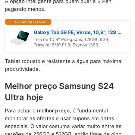
A opção inteligente para quem quer a S Pen
pagando menos.
1º LUGAR EM OFERTA
Galaxy Tab S9 FE, Verde, 10,9", 128 Gb, 6 GB RAM, Câmera Principal 8 MP, Câmera Frontal 12 MP UW
Tela de 10,9" Polegadas; 128GB; 6GB;
Traseira: 8MP F1.9; Exynos 1380
Tablet robusto e resistente a água para máxima
produtividade.
Melhor preço Samsung S24
Ultra hoje
Para achar o
melhor preço
, é fundamental
monitorar as ofertas e usar cupons em datas
especiais. O valor costuma variar muito entre as
versões de 256GB e 512GB, então fique de olho.