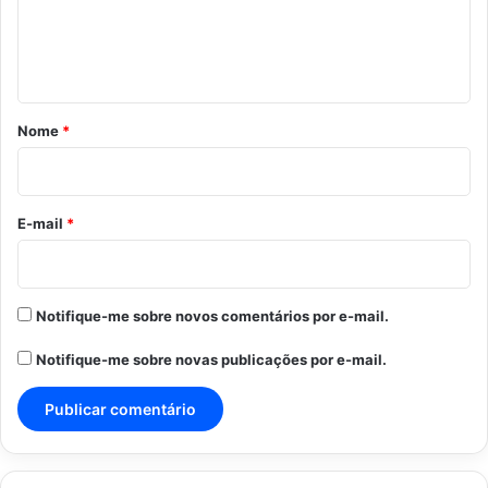
n
t
á
r
Nome
*
i
o
*
E-mail
*
Notifique-me sobre novos comentários por e-mail.
Notifique-me sobre novas publicações por e-mail.