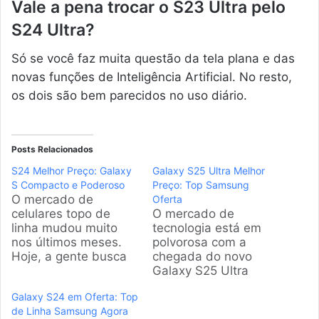
Vale a pena trocar o S23 Ultra pelo
S24 Ultra?
Só se você faz muita questão da tela plana e das
novas funções de Inteligência Artificial. No resto,
os dois são bem parecidos no uso diário.
Posts Relacionados
S24 Melhor Preço: Galaxy
Galaxy S25 Ultra Melhor
S Compacto e Poderoso
Preço: Top Samsung
O mercado de
Oferta
celulares topo de
O mercado de
linha mudou muito
tecnologia está em
nos últimos meses.
polvorosa com a
Hoje, a gente busca
chegada do novo
potência de verdade
Galaxy S25 Ultra
sem precisar carregar
Melhor Preço. Muita
Galaxy S24 em Oferta: Top
um "tijolo" pesado no
gente quer saber se o
de Linha Samsung Agora
bolso. O Galaxy S24
investimento