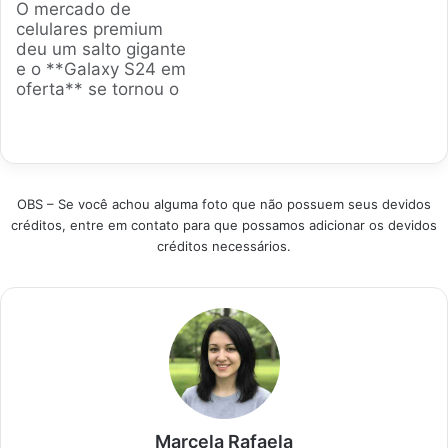
O mercado de
chegou com essa
compensa ou se é
celulares premium
proposta de ser
melhor olhar para os
deu um salto gigante
compacto e absurdo
modelos anteriores. A
e o **Galaxy S24 em
no desempenho.
gente analisou os
oferta** se tornou o
Escolhemos os
dados de vendas e
desejo de muita
modelos mais
as especificações
gente. A gente
vendidos e as
mais elogiadas para
analisou os modelos
melhores opções…
separar as melhores…
mais vendidos e as
melhores opções para
OBS – Se você achou alguma foto que não possuem seus devidos
quem busca o topo
créditos, entre em contato para que possamos adicionar os devidos
de linha da Samsung
créditos necessários.
sem jogar dinheiro
fora. Produtos em
Destaque Como…
Marcela Rafaela