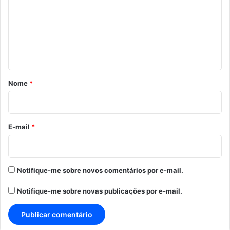
m
e
n
t
á
r
Nome
*
i
o
*
E-mail
*
Notifique-me sobre novos comentários por e-mail.
Notifique-me sobre novas publicações por e-mail.