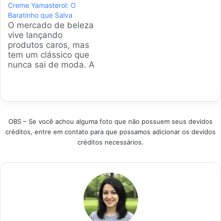
Creme Yamasterol: O
**Shampoo 2 em 1
um óleo de cabelo
Baratinho que Salva
Arvensis** aparece
barato que realmente
O mercado de beleza
como uma solução
funcione é um
vive lançando
para quem busca
desafio. Por isso,
produtos caros, mas
agilidade sem abrir
analisamos os mais
tem um clássico que
mão da saúde dos
vendidos e as
nunca sai de moda. A
fios, selecionamos os
melhores opções do
gente pesquisou os
modelos mais
mercado para você
modelos mais
vendidos e…
não jogar dinheiro
vendidos para
fora. Produtos em
mostrar por que o
Destaque…
Yamasterol ainda é o
OBS – Se você achou alguma foto que não possuem seus devidos
sucesso absoluto do
créditos, entre em contato para que possamos adicionar os devidos
custo-benefício.
créditos necessários.
Escolhemos as
melhores opções
baseadas em quem
realmente usa no dia
a dia.…