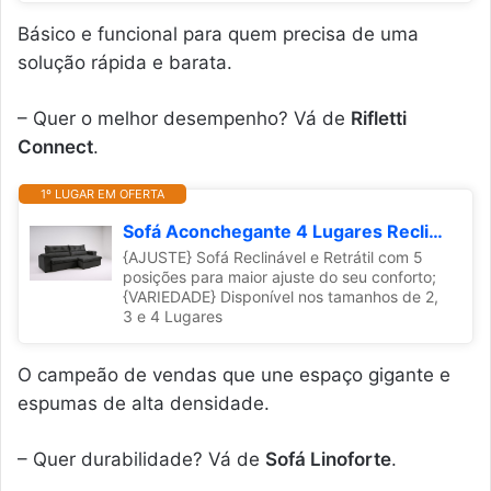
Básico e funcional para quem precisa de uma
solução rápida e barata.
– Quer o melhor desempenho? Vá de
Rifletti
Connect
.
1º LUGAR EM OFERTA
Sofá Aconchegante 4 Lugares Reclinável e Retrátil Bel Veludo LIMOV (Cinza Chumbo, 2,50m)
{AJUSTE} Sofá Reclinável e Retrátil com 5
posições para maior ajuste do seu conforto;
{VARIEDADE} Disponível nos tamanhos de 2,
3 e 4 Lugares
O campeão de vendas que une espaço gigante e
espumas de alta densidade.
– Quer durabilidade? Vá de
Sofá Linoforte
.