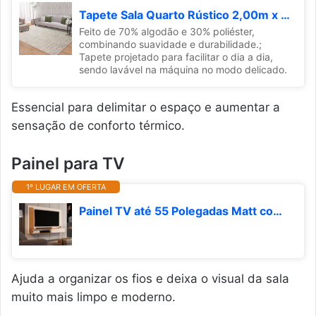
Tapete Sala Quarto Rústico 2,00m x 3,00m Grande Antiderrapante Decoração Boho Bege Mesclado Cru Caramelo Artesanal de Tear Jacquard Lavável na Máquina
Feito de 70% algodão e 30% poliéster,
combinando suavidade e durabilidade.;
Tapete projetado para facilitar o dia a dia,
sendo lavável na máquina no modo delicado.
Essencial para delimitar o espaço e aumentar a
sensação de conforto térmico.
Painel para TV
1º LUGAR EM OFERTA
Painel TV até 55 Polegadas Matt com porta Off white/Nature - JM Casa dos Moveis
Ajuda a organizar os fios e deixa o visual da sala
muito mais limpo e moderno.