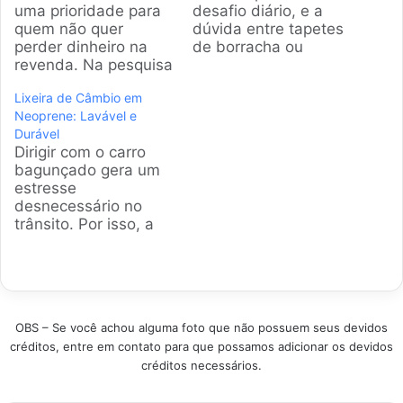
uma prioridade para
desafio diário, e a
quem não quer
dúvida entre tapetes
perder dinheiro na
de borracha ou
revenda. Na pesquisa
carpete sempre
que fiz, percebi que o
aparece. Na pesquisa
Lixeira de Câmbio em
tapete de porta-
que fiz, selecionei os
Neoprene: Lavável e
malas é o herói
modelos mais
Durável
anônimo que salva o
vendidos e bem
Dirigir com o carro
carpete original de
avaliados para ajudar
bagunçado gera um
manchas e odores.
você a proteger seu
estresse
Por isso,
patrimônio com
desnecessário no
selecionamos os
inteligência e
trânsito. Por isso, a
modelos mais
economia. Produtos
lixeira de câmbio em
vendidos e bem
em Destaque Como
neoprene virou um
avaliados para você
escolher o…
item essencial.
proteger…
Fizemos uma
curadoria com os
OBS – Se você achou alguma foto que não possuem seus devidos
modelos mais
créditos, entre em contato para que possamos adicionar os devidos
vendidos e bem
créditos necessários.
avaliados, focando
em praticidade e