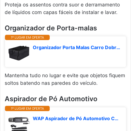
Proteja os assentos contra suor e derramamento
de líquidos com capas fáceis de instalar e lavar.
Organizador de Porta-malas
1º LUGAR EM OFERTA
Organizador Porta Malas Carro Dobrável Impermeável com Alça, Divisórias e Bolso Externo, Baú Multiuso para Veículos, Viagens e Uso Diário
Mantenha tudo no lugar e evite que objetos fiquem
soltos batendo nas paredes do veículo.
Aspirador de Pó Automotivo
1º LUGAR EM OFERTA
WAP Aspirador de Pó Automotivo Car 12V2, Portátil, 420ml, com Recipiente Removível e Filtro Lavável, 180W 12VDC