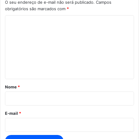
O seu endereço de e-mail não será publicado.
Campos
obrigatórios são marcados com
*
C
o
m
e
n
t
á
r
Nome
*
i
o
*
E-mail
*