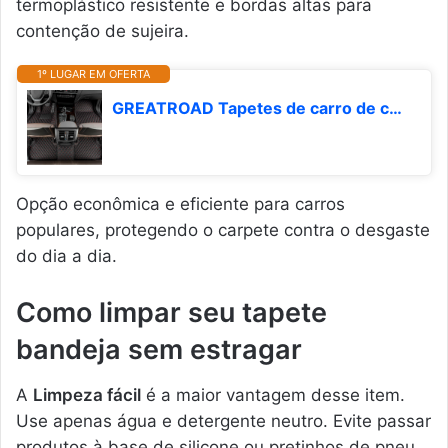
termoplástico resistente e bordas altas para
contenção de sujeira.
1º LUGAR EM OFERTA
GREATROAD Tapetes de carro de couro personalizados para Chevrolet Onix 2016-2019 produção para todas as condições climáticas, tapetes de cobertura total（PRETO-VERMELHO）
Opção econômica e eficiente para carros
populares, protegendo o carpete contra o desgaste
do dia a dia.
Como limpar seu tapete
bandeja sem estragar
A
Limpeza fácil
é a maior vantagem desse item.
Use apenas água e detergente neutro. Evite passar
produtos à base de silicone ou pretinhos de pneu,