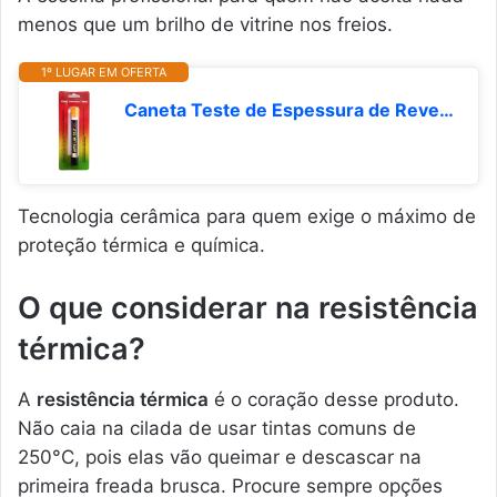
menos que um brilho de vitrine nos freios.
1º LUGAR EM OFERTA
Caneta Teste de Espessura de Revestimento para Automóveis, Testa Carros Batidos, Retoque de Pintura, Medidor de Massa de Tinta
Tecnologia cerâmica para quem exige o máximo de
proteção térmica e química.
O que considerar na resistência
térmica?
A
resistência térmica
é o coração desse produto.
Não caia na cilada de usar tintas comuns de
250°C, pois elas vão queimar e descascar na
primeira freada brusca. Procure sempre opções