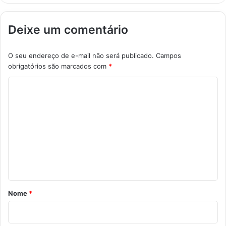
Deixe um comentário
O seu endereço de e-mail não será publicado.
Campos
obrigatórios são marcados com
*
C
o
m
e
n
t
á
r
Nome
*
i
o