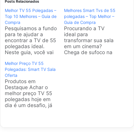
Posts Relacionados
Melhor TV 55 Polegadas –
Melhores Smart Tvs de 55
Top 10 Melhores – Guia de
polegadas – Top Melhor –
Compra
Guia de Compra
Pesquisamos a fundo
Procurando a TV
para te ajudar a
ideal para
encontrar a TV de 55
transformar sua sala
polegadas ideal.
em um cinema?
Neste guia, você vai
Chega de sufoco na
conferir as melhores
hora de decidir.
Melhor Preço TV 55
opções disponíveis no
Analisamos os
Polegadas: Smart TV Sala
mercado brasileiro,
melhores modelos de
Oferta
com análises diretas
55 polegadas do
Produtos em
ao ponto para facilitar
mercado brasileiro
Destaque Achar o
sua decisão. Chega
para você fazer a
melhor preço TV 55
de dúvida na hora da
escolha certa, sem
polegadas hoje em
compra! Produtos em
enrolação e direto ao
dia é um desafio, já
Destaque Como
ponto. Produtos em
que o mercado
escolher a TV de…
Destaque Como
brasileiro está
escolher a melhor
inundado de
Smart TV de…
modelos. Por isso, a