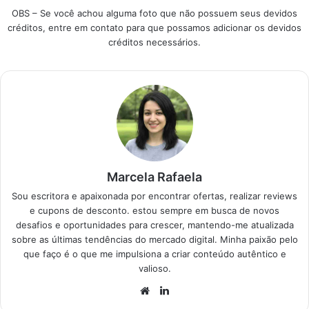
gente olhou de perto
OBS – Se você achou alguma foto que não possuem seus devidos
os dados de vendas
créditos, entre em contato para que possamos adicionar os devidos
e as avaliações reais
créditos necessários.
para separar o que
realmente compensa
na Smart TV Sala…
Marcela Rafaela
Sou escritora e apaixonada por encontrar ofertas, realizar reviews
e cupons de desconto. estou sempre em busca de novos
desafios e oportunidades para crescer, mantendo-me atualizada
sobre as últimas tendências do mercado digital. Minha paixão pelo
que faço é o que me impulsiona a criar conteúdo autêntico e
valioso.
Website
Linkedin