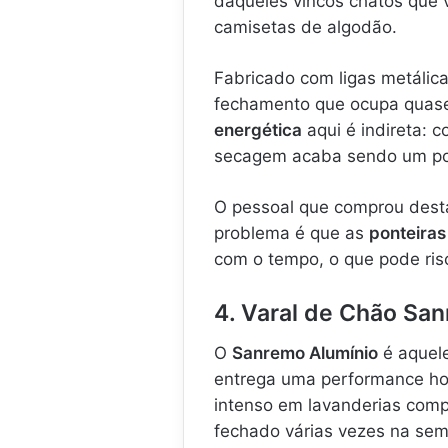
daqueles vincos chatos que 
camisetas de algodão.
Fabricado com ligas metálica
fechamento que ocupa quase
energética
aqui é indireta: c
secagem acaba sendo um po
O pessoal que comprou desta
problema é que as
ponteiras
com o tempo, o que pode ris
4. Varal de Chão San
O
Sanremo Alumínio
é aquele
entrega uma performance hon
intenso em lavanderias compa
fechado várias vezes na se