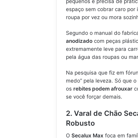
pequenos e precisa de pratic
espaço sem cobrar caro por
roupa por vez ou mora sozin
Segundo o manual do fabrica
anodizado
com peças plástic
extremamente leve para carr
pela água das roupas ou mar
Na pesquisa que fiz em fórun
medo” pela leveza. Só que o
os
rebites podem afrouxar
co
se você forçar demais.
2. Varal de Chão Sec
Robusto
O
Secalux Max
foca em famí