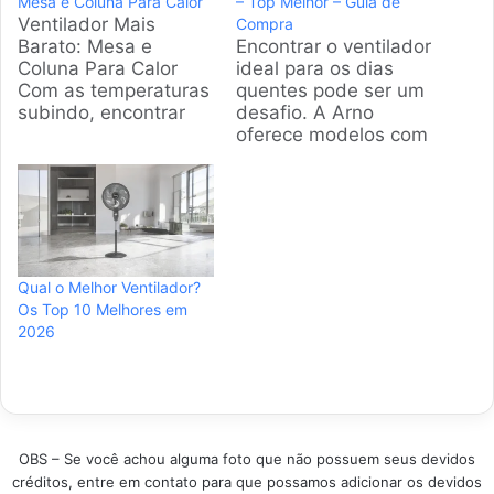
Mesa e Coluna Para Calor
– Top Melhor – Guia de
Ventilador Mais
Compra
Barato: Mesa e
Encontrar o ventilador
Coluna Para Calor
ideal para os dias
Com as temperaturas
quentes pode ser um
subindo, encontrar
desafio. A Arno
um ventilador barato
oferece modelos com
que realmente dê
diferentes potências,
conta do recado virou
tamanhos e
prioridade. A gente
tecnologias. Este guia
pesquisou os
detalhado analisa as
modelos mais
melhores opções da
vendidos e bem
marca, ajudando
Qual o Melhor Ventilador?
avaliados do
você a fazer uma
Os Top 10 Melhores em
mercado para
escolha informada e
2026
garantir que você
refrescante. Produtos
gaste pouco e pare
em Destaque Como
de suar agora
escolher o melhor
mesmo. Produtos
ventilador da Arno?…
em…
OBS – Se você achou alguma foto que não possuem seus devidos
créditos, entre em contato para que possamos adicionar os devidos