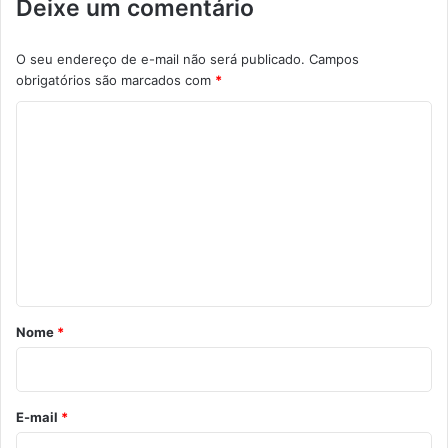
Deixe um comentário
O seu endereço de e-mail não será publicado.
Campos
obrigatórios são marcados com
*
C
o
m
e
n
t
á
r
Nome
*
i
o
*
E-mail
*